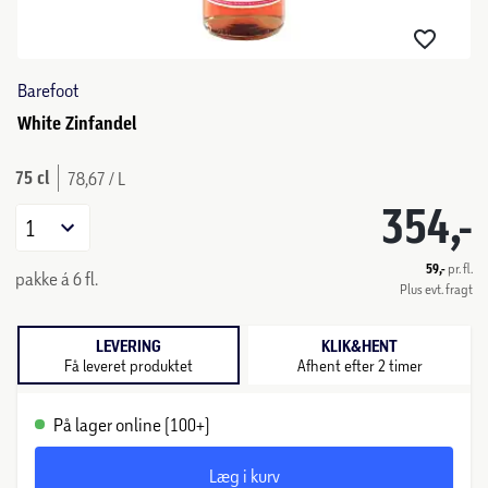
Barefoot
White Zinfandel
75 cl
78,67 / L
354,-
1
59,-
pr. fl.
pakke á 6 fl.
Plus evt. fragt
LEVERING
KLIK&HENT
Få leveret produktet
Afhent efter 2 timer
På lager online (100+)
Læg i kurv