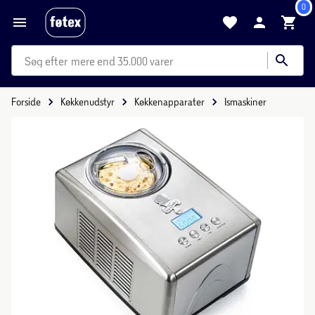
0
mere end 35.000 varer
Forside
Køkkenudstyr
Køkkenapparater
Ismaskiner