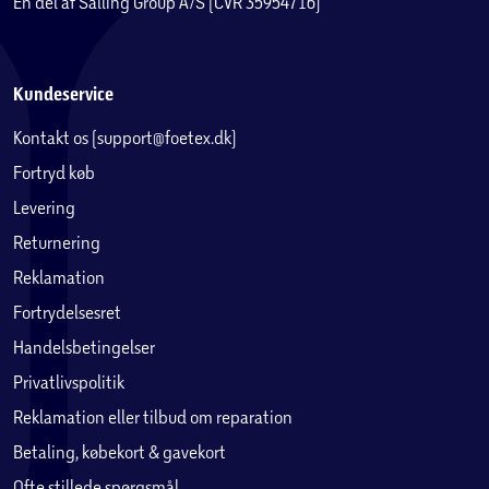
En del af Salling Group A/S (CVR 35954716)
Kundeservice
Kontakt os (support@foetex.dk)
Fortryd køb
Levering
Returnering
Reklamation
Fortrydelsesret
Handelsbetingelser
Privatlivspolitik
Reklamation eller tilbud om reparation
Betaling, købekort & gavekort
Ofte stillede spørgsmål