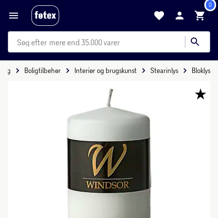
0
mere end 35.000 varer
olig
Boligtilbehør
Interiør og brugskunst
Stearinlys
Bloklys