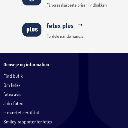
Få vores skarpeste priser i indbakken
føtex plus
Fordele når du handler
Genveje og information
Find butik
Om føtex
føtex avis
Job i føtex
e-mærket certifikat
Smiley-rapporter for føtex