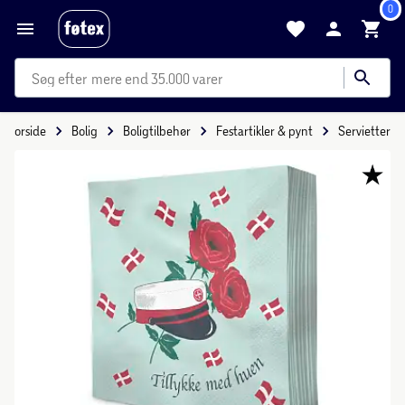
0
mere end 35.000 varer
Forside
Bolig
Boligtilbehør
Festartikler & pynt
Servietter