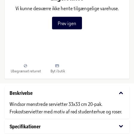
Vi kunne desværre ikke hente tilgængelige varehuse.
Prøv igen
Ubegrænset returret
Byt i butik
keyboard_arrow_down
Beskrivelse
Windsor mønstrede servietter 33x33 cm 20-pak.
Frokostservietter med motiv af rød studenterhue og roser.
keyboard_arrow_down
Specifikationer