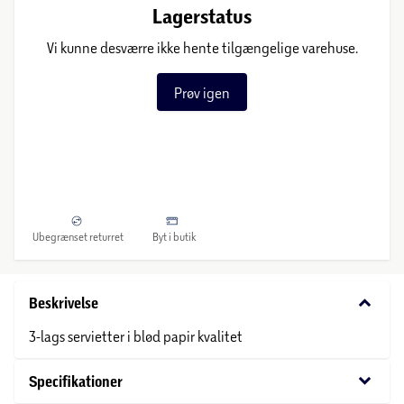
Lagerstatus
Vi kunne desværre ikke hente tilgængelige varehuse.
Prøv igen
Ubegrænset returret
Byt i butik
keyboard_arrow_down
Beskrivelse
3-lags servietter i blød papir kvalitet
keyboard_arrow_down
Specifikationer