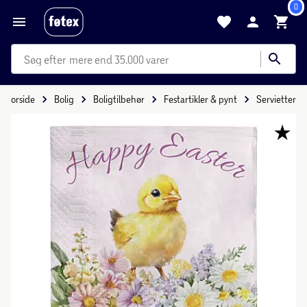
0
mere end 35.000 varer
Forside
Bolig
Boligtilbehør
Festartikler & pynt
Servietter