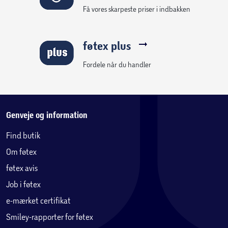
Få vores skarpeste priser i indbakken
føtex plus
Fordele når du handler
Genveje og information
Find butik
Om føtex
føtex avis
Job i føtex
e-mærket certifikat
Smiley-rapporter for føtex