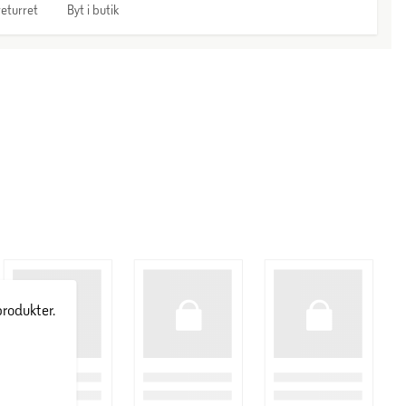
eturret
Byt i butik
produkter.