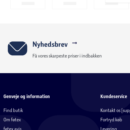
Nyhedsbrev
Få vores skarpeste priser i indbakken
Genveje og information
Kundeservice
Find butik
Kontakt os (su
Om føtex
Fortryd køb
føtex avis
Levering