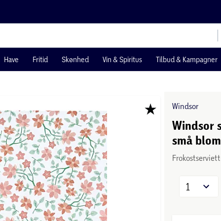
Have
Fritid
Skønhed
Vin & Spiritus
Tilbud & Kampagner
Windsor
Windsor s
små blom
Frokostserviet
1