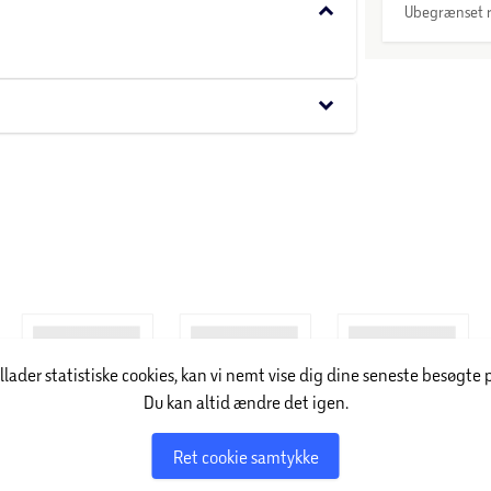
keyboard_arrow_down
Ubegrænset r
keyboard_arrow_down
illader statistiske cookies, kan vi nemt vise dig dine seneste besøgte 
Du kan altid ændre det igen.
Ret cookie samtykke