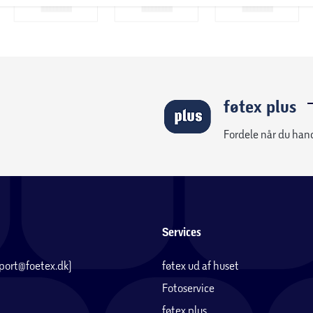
føtex plus
Fordele når du han
Services
pport@foetex.dk)
føtex ud af huset
Fotoservice
føtex plus