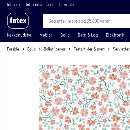
føtex.dk
føtex ud af huset
føtex plus
mere end 35.000 varer
Køkkenudstyr
Møbler
Bolig
Børn & Leg
Elektronik
Forside
Bolig
Boligtilbehør
Festartikler & pynt
Servietter