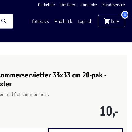
Ønskeliste
Om føtex
Omtanke
Kundeservice
0
Kurv
føtex avis
Find butik
Log ind
ommerservietter 33x33 cm 20-pak -
ster
ter med flot sommer motiv
10,-