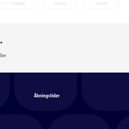
dler
Åbningstider