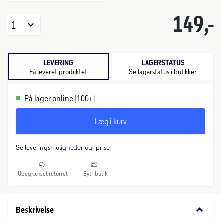
149,-
1
LEVERING
LAGERSTATUS
Få leveret produktet
Se lagerstatus i butikker
På lager online (100+)
Læg i kurv
Se leveringsmuligheder og -priser
Ubegrænset returret
Byt i butik
keyboard_arrow_down
Beskrivelse