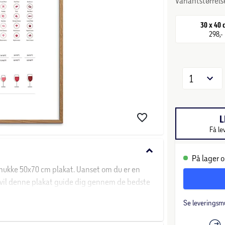
Variantstørrels
30 x 40
298,-
1
L
Få le
keyboard_arrow_down
På lager o
ukke 50x70 cm plakat. Uanset om du er en
, vil denne plakat guide dig gennem de bedste
Se leveringsm
e en fantastisk tilføjelse til dit køkken eller