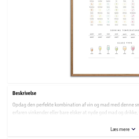
Beskrivelse
Opdag den perfekte kombination af vin og mad med denne sm
erfaren vinkender eller bare elsker at nyde god mad og drikke
vin og madkombinationer.
Læs mere
Med smagfulde illustrationer og nyttige tips vil denne plakat vær