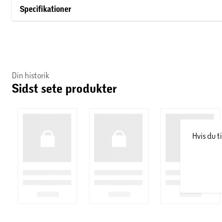
spiseområde.
Specifikationer
Lad dig inspirere til at skabe uforglemmelige smagsoplevelse
Din historik
Sidst sete produkter
Hvis du t