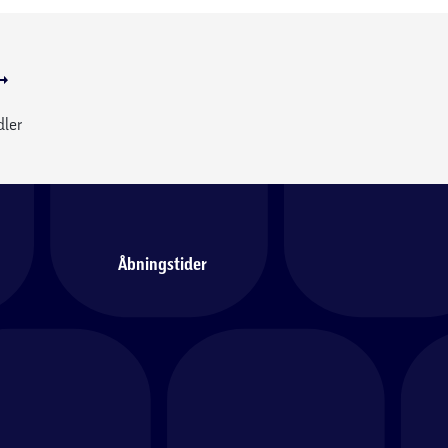
dler
Åbningstider