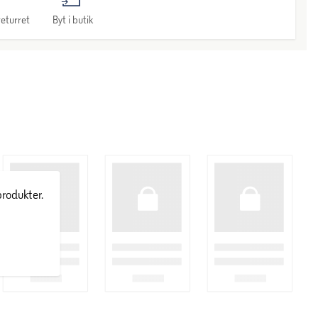
eturret
Byt i butik
produkter.