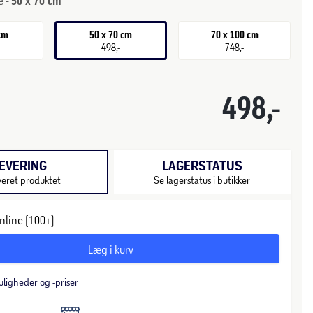
e -
50 x 70 cm
 cm
50 x 70 cm
70 x 100 cm
498,-
748,-
498,-
EVERING
LAGERSTATUS
veret produktet
Se lagerstatus i butikker
nline (100+)
Læg i kurv
uligheder og -priser