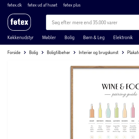
føtex.dk
føtex ud af huset
føtex plus
mere end 35.000 varer
Køkkenudstyr
Møbler
Bolig
Børn & Leg
Elektronik
Forside
Bolig
Boligtilbehør
Interiør og brugskunst
Plakat