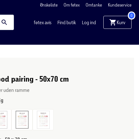
Ønskeliste
Om føtex
Omtanke
Kundeservice
0
Kurv
føtex avis
Find butik
Log ind
od pairing - 50x70 cm
ler uden ramme
Eg