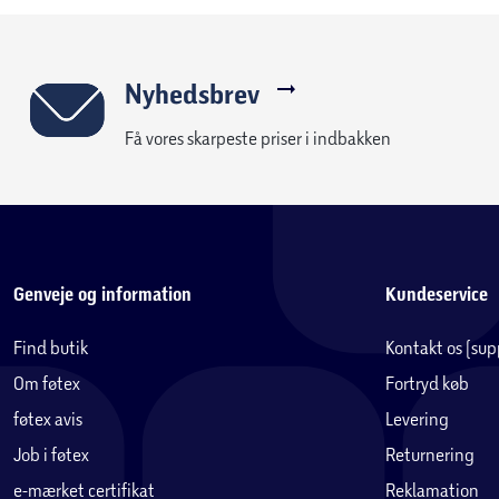
Nyhedsbrev
Få vores skarpeste priser i indbakken
Genveje og information
Kundeservice
Find butik
Kontakt os (su
Om føtex
Fortryd køb
føtex avis
Levering
Job i føtex
Returnering
e-mærket certifikat
Reklamation