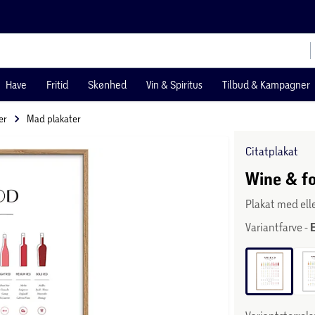
Have
Fritid
Skønhed
Vin & Spiritus
Tilbud & Kampagner
er
Mad plakater
Citatplakat
Wine & fo
Plakat med el
Variantfarve -