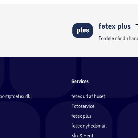
føtex plus
Fordele når du han
Services
pport@foetex.dk)
føtex ud af huset
Fotoservice
føtex plus
føtex nyhedsmail
Klik & Hent