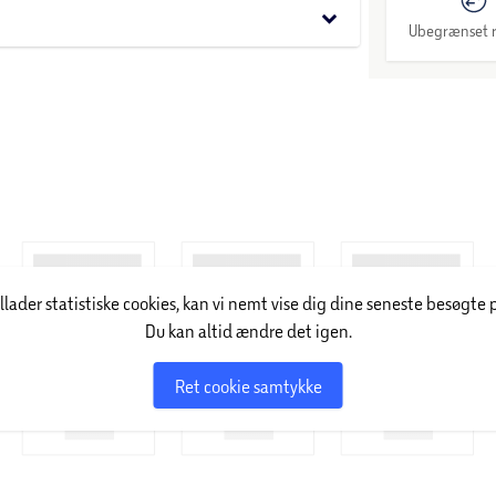
keyboard_arrow_down
Ubegrænset r
r med denne unikke vin & mad pairing plakat.
illader statistiske cookies, kan vi nemt vise dig dine seneste besøgte 
Du kan altid ændre det igen.
Ret cookie samtykke