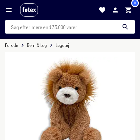
0
mere end 35.000 varer
Forside
Børn & Leg
Legetøj