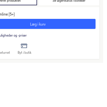
veret produktet
Se lagerstatus i butikker
nline (5+)
Læg i kurv
uligheder og -priser
eturret
Byt i butik