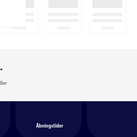
dler
Åbningstider