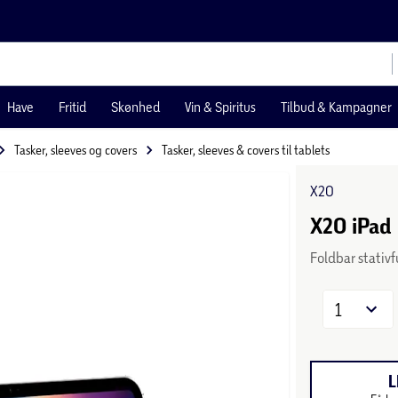
Have
Fritid
Skønhed
Vin & Spiritus
Tilbud & Kampagner
Tasker, sleeves og covers
Tasker, sleeves & covers til tablets
X2O
X2O iPad 
Foldbar stativ
1
L