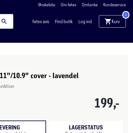
Ønskeliste
Om føtex
Omtanke
Kundeservice
0
Kurv
føtex avis
Find butik
Log ind
11"/10.9" cover - lavendel
funktion
199,-
EVERING
LAGERSTATUS