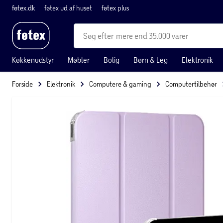
føtex.dk
føtex ud af huset
føtex plus
mere end 35.000 varer
Køkkenudstyr
Møbler
Bolig
Børn & Leg
Elektronik
Forside
Elektronik
Computere & gaming
Computertilbehør