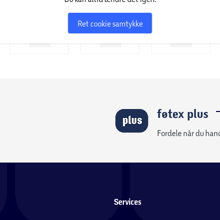
Ret cookie samtykke
føtex plus
Fordele når du han
Services