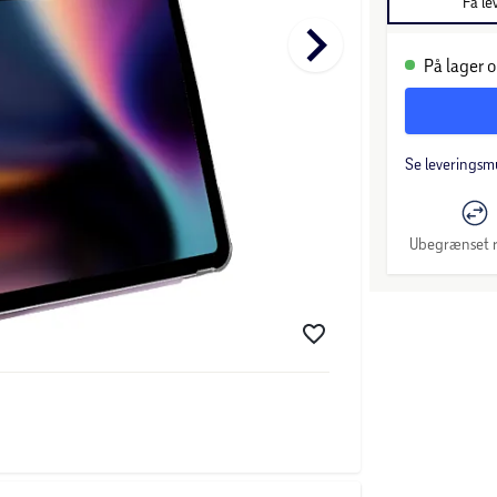
Få le
keyboard_arrow_right
På lager o
Se leveringsm
Ubegrænset r