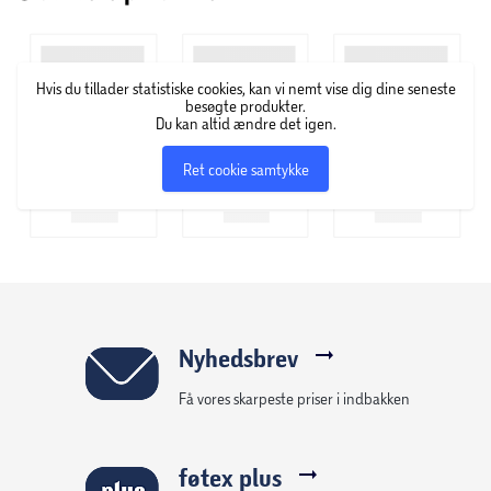
Inkl. penneholder
Origami-foldbar stativfunktion
1,2 m faldbeskyttelse i henhold til MIL-STD810H-516.8
Hvis du tillader statistiske cookies, kan vi nemt vise dig dine seneste
360° fuldt dækkende skal
besøgte produkter.
Du kan altid ændre det igen.
Fuld adgang til alle tilslutninger og funktioner
Ret cookie samtykke
Nyhedsbrev
Få vores skarpeste priser i indbakken
føtex plus