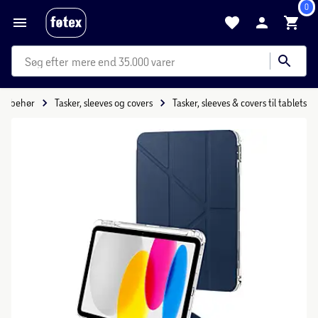
0
mere end 35.000 varer
tilbehør
Tasker, sleeves og covers
Tasker, sleeves & covers til tablets