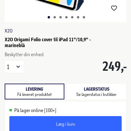
X2O
X2O Origami Folio cover til iPad 11"/10,9" -
marineblå
Beskytter din enhed
249,-
1
LEVERING
LAGERSTATUS
Få leveret produktet
Se lagerstatus i butikker
På lager online (100+)
Læg i kurv