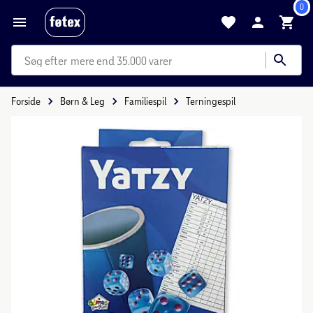
0
mere end 35.000 varer
Forside
Børn & Leg
Familiespil
Terningespil