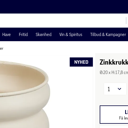
Have
Fritid
Skønhed
Vin & Spiritus
Tilbud & Kampagner
ter
Zinkkrukk
NYHED
Ø:20 x H:17,8 c
1
L
Få le