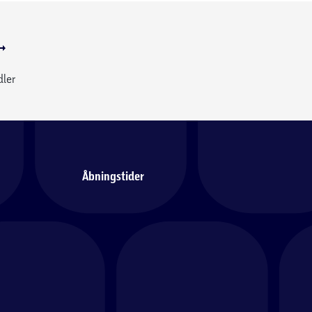
dler
Åbningstider