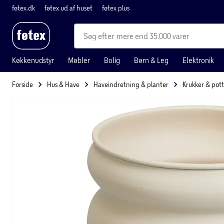
føtex.dk
føtex ud af huset
føtex plus
mere end 35.000 varer
Køkkenudstyr
Møbler
Bolig
Børn & Leg
Elektronik
Forside
Hus & Have
Haveindretning & planter
Krukker & pot