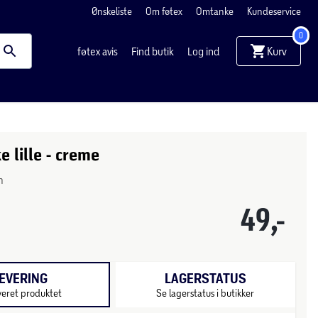
Ønskeliste
Om føtex
Omtanke
Kundeservice
0
Kurv
føtex avis
Find butik
Log ind
e lille - creme
m
49,-
EVERING
LAGERSTATUS
veret produktet
Se lagerstatus i butikker