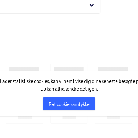
keyboard_arrow_down
illader statistiske cookies, kan vi nemt vise dig dine seneste besøgte 
Du kan altid ændre det igen.
Ret cookie samtykke