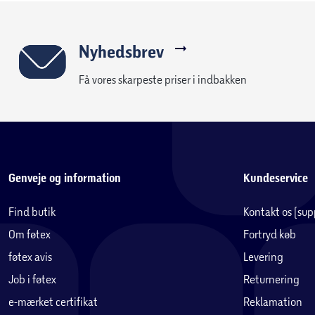
Nyhedsbrev
Få vores skarpeste priser i indbakken
Genveje og information
Kundeservice
Find butik
Kontakt os (su
Om føtex
Fortryd køb
føtex avis
Levering
Job i føtex
Returnering
e-mærket certifikat
Reklamation