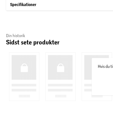
Materiale: Zink
Specifikationer
Farve: Creme
Mål: Ø20 x H17,8 cm
Din historik
Sidst sete produkter
Størrelse: Lille
Hvis du t