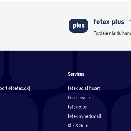
føtex plus
Fordele når du han
Services
pport@foetex.dk)
føtex ud af huset
Fotoservice
føtex plus
føtex nyhedsmail
Klik & Hent