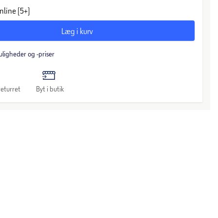
nline (5+)
Læg i kurv
uligheder og -priser
eturret
Byt i butik