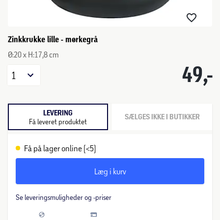
Zinkkrukke lille - mørkegrå
Ø:20 x H:17,8 cm
49,-
1
LEVERING
SÆLGES IKKE I BUTIKKER
Få leveret produktet
Få på lager online (<5)
Læg i kurv
Se leveringsmuligheder og -priser