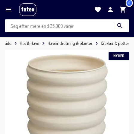
0
mere end 35.000 varer
Forside
Hus & Have
Haveindretning & planter
Krukker & potter
NYHED