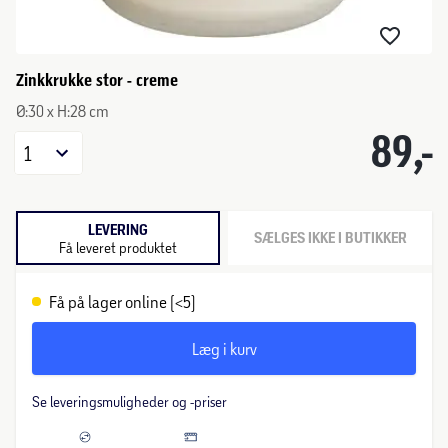
Zinkkrukke stor - creme
Ø:30 x H:28 cm
89,-
1
LEVERING
SÆLGES IKKE I BUTIKKER
Få leveret produktet
Få på lager online (<5)
Læg i kurv
Se leveringsmuligheder og -priser