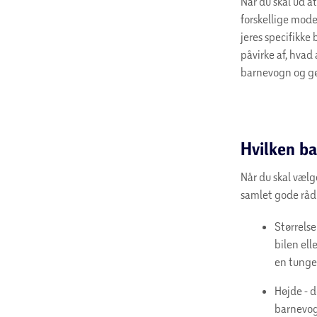
Når du skal ud a
forskellige mode
jeres specifikke 
påvirke af, hvad
barnevogn og gø
Hvilken b
Når du skal vælg
samlet gode råd o
Størrelse
bilen ell
en tunge
Højde - d
barnevog