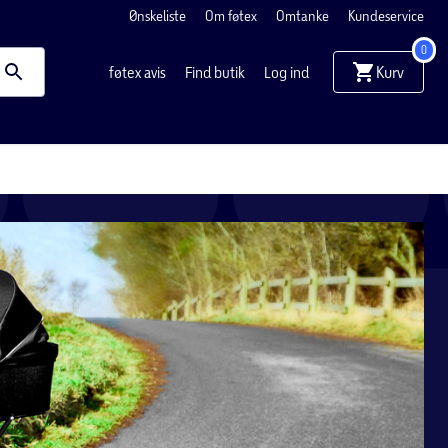
Ønskeliste
Om føtex
Omtanke
Kundeservice
0
Kurv
føtex avis
Find butik
Log ind