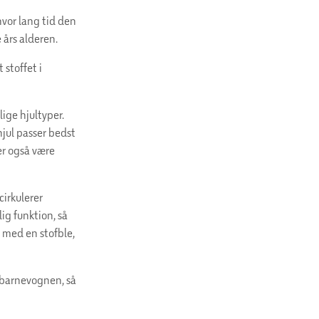
hvor lang tid den
 års alderen.
 stoffet i
ige hjultyper.
hjul passer bedst
der også være
cirkulerer
ig funktion, så
l med en stofble,
 barnevognen, så