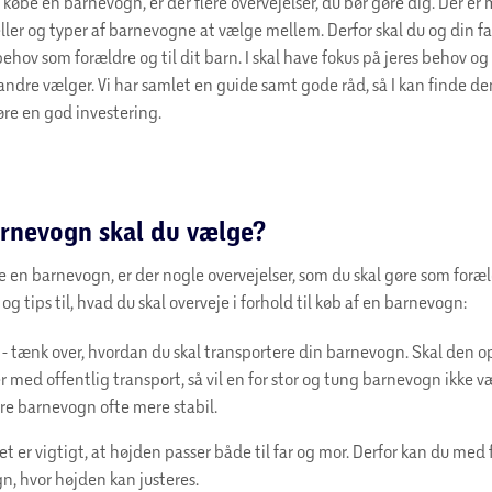
t købe en barnevogn, er der flere overvejelser, du bør gøre dig. Der e
ller og typer af barnevogne at vælge mellem. Derfor skal du og din fa
behov som forældre og til dit barn. I skal have fokus på jeres behov og 
 andre vælger. Vi har samlet en guide samt gode råd, så I kan finde de
re en god investering.
arnevogn skal du vælge?
e en barnevogn, er der nogle overvejelser, som du skal gøre som foræld
g tips til, hvad du skal overveje i forhold til køb af en barnevogn:
 - tænk over, hvordan du skal transportere din barnevogn. Skal den op 
er med offentlig transport, så vil en for stor og tung barnevogn ikke v
re barnevogn ofte mere stabil.
et er vigtigt, at højden passer både til far og mor. Derfor kan du med
n, hvor højden kan justeres.