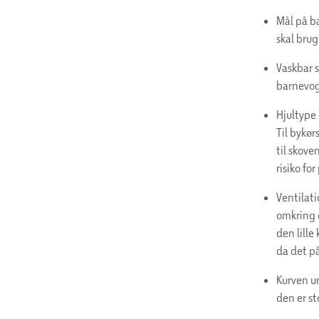
Mål på ba
skal brug
Vaskbar st
barnevog
Hjultype 
Til bykør
til skove
risiko fo
Ventilati
omkring d
den lille
da det p
Kurven u
den er st