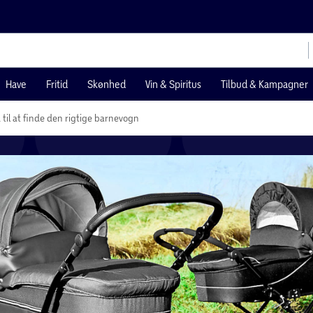
Have
Fritid
Skønhed
Vin & Spiritus
Tilbud & Kampagner
 til at finde den rigtige barnevogn