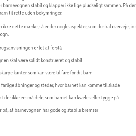
er barnevognen stabil og klapper ikke lige pludseligt sammen. På d
barn til rette uden bekymringer.
ikke dette mærke, så er der nogle aspekter, som du skal overveje, i
vogn:
brugsanvisningen er let at forstå
en skal være solidt konstrueret og stabil
 skarpe kanter, som kan være til fare for dit barn
 farlige åbninger og steder, hvor barnet kan komme til skade
 at der ikke er små dele, som barnet kan kvæles eller tygge på
er på, at barnevognen har gode og stabile bremser