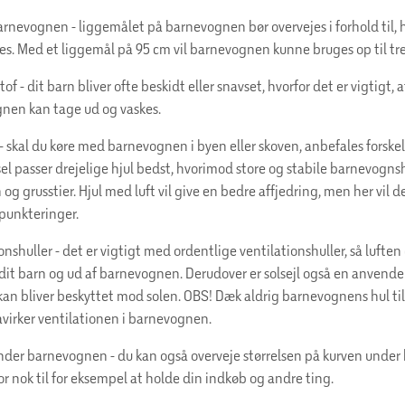
rnevognen - liggemålet på barnevognen bør overvejes i forhold til, 
es. Med et liggemål på 95 cm vil barnevognen kunne bruges op til tre
of - dit barn bliver ofte beskidt eller snavset, hvorfor det er vigtigt, at
nen kan tage ud og vaskes.
- skal du køre med barnevognen i byen eller skoven, anbefales forskell
sel passer drejelige hjul bedst, hvorimod store og stabile barnevogns
n og grusstier. Hjul med luft vil give en bedre affjedring, men her vil 
r punkteringer.
onshuller - det er vigtigt med ordentlige ventilationshuller, så luften 
it barn og ud af barnevognen. Derudover er solsejl også en anvendel
 kan bliver beskyttet mod solen. OBS! Dæk aldrig barnevognens hul ti
åvirker ventilationen i barnevognen.
nder barnevognen - du kan også overveje størrelsen på kurven under
or nok til for eksempel at holde din indkøb og andre ting.