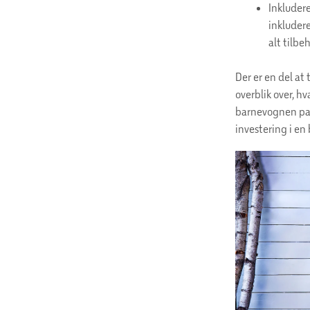
Inkludere
inkludere
alt tilbe
Der er en del at 
overblik over, hv
barnevognen pass
investering i e