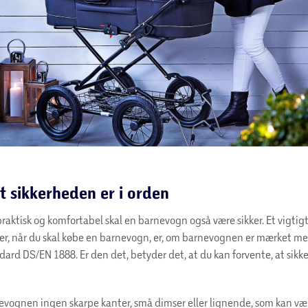
at sikkerheden er i orden
raktisk og komfortabel skal en barnevogn også være sikker. Et vigti
ter, når du skal købe en barnevogn, er, om barnevognen er mærket m
ard DS/EN 1888. Er den det, betyder det, at du kan forvente, at sikke
vognen ingen skarpe kanter, små dimser eller lignende, som kan være 