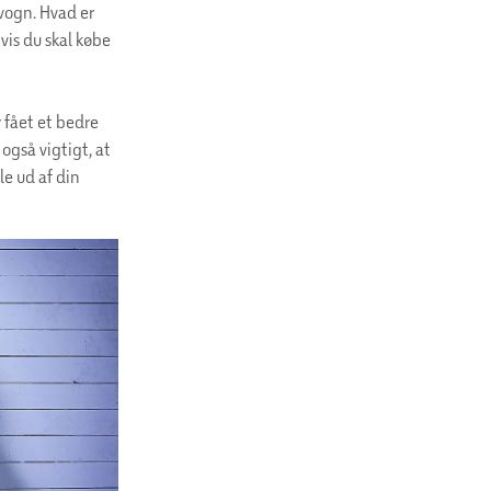
evogn. Hvad er
vis du skal købe
r fået et bedre
 også vigtigt, at
le ud af din