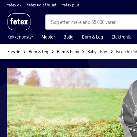
føtex.dk
føtex ud af huset
føtex plus
mere end 35.000 varer
Køkkenudstyr
Møbler
Bolig
Børn & Leg
Elektronik
Forside
Børn & Leg
Børn & baby
Babyudstyr
Få gode råd