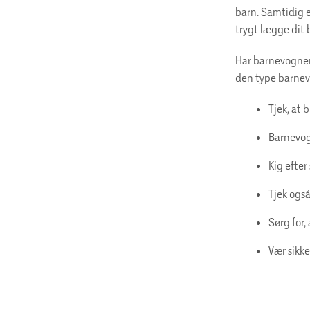
barn. Samtidig 
trygt lægge dit 
Har barnevognen 
den type barne
Tjek, at 
Barnevogn
Kig efter
Tjek også
Sørg for,
Vær sikk