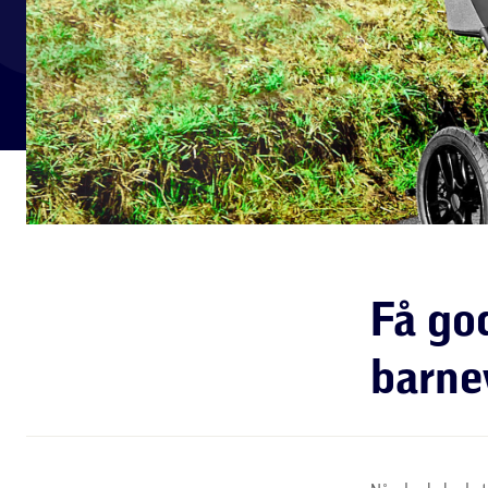
Få god
barne