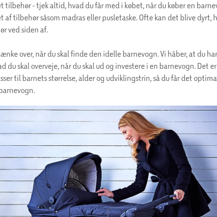
t tilbehør - tjek altid, hvad du får med i købet, når du køber en barn
t af tilbehør såsom madras eller pusletaske. Ofte kan det blive dyrt, h
hør ved siden af.
tænke over, når du skal finde den idelle barnevogn. Vi håber, at du ha
ad du skal overveje, når du skal ud og investere i en barnevogn. Det er
er til barnets størrelse, alder og udviklingstrin, så du får det optima
n barnevogn.