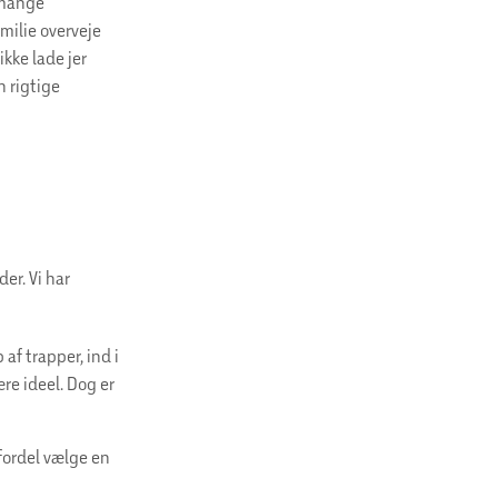
r mange
milie overveje
ikke lade jer
n rigtige
er. Vi har
af trapper, ind i
ære ideel. Dog er
 fordel vælge en