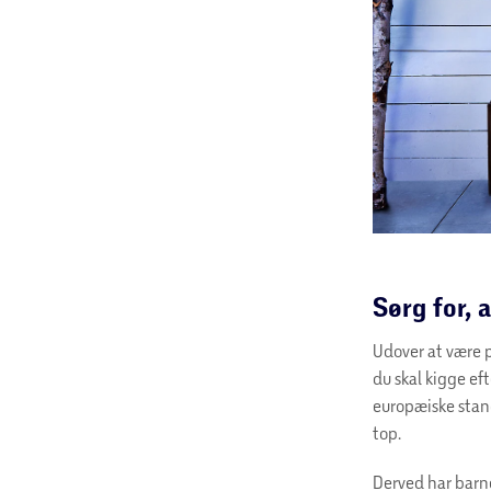
Sørg for, 
Udover at være p
du skal kigge ef
europæiske stand
top.
Derved har barne