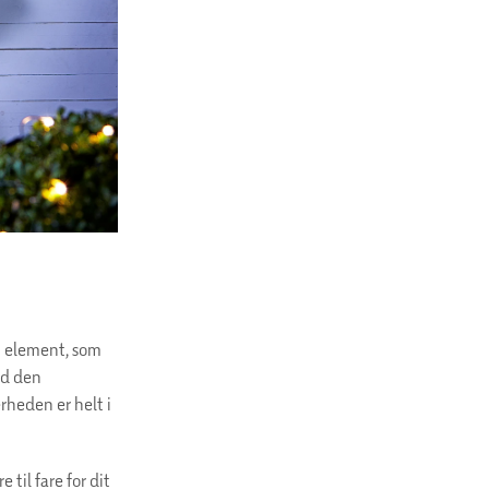
gt element, som
ed den
rheden er helt i
til fare for dit