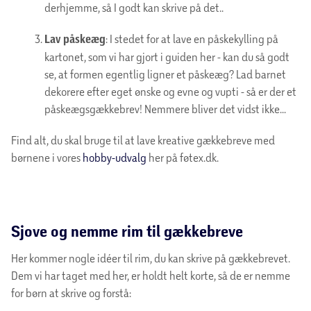
derhjemme, så I godt kan skrive på det..
Lav påskeæg
: I stedet for at lave en påskekylling på
kartonet, som vi har gjort i guiden her - kan du så godt
se, at formen egentlig ligner et påskeæg? Lad barnet
dekorere efter eget ønske og evne og vupti - så er der et
påskeægsgækkebrev! Nemmere bliver det vidst ikke...
Find alt, du skal bruge til at lave kreative gækkebreve med
børnene i vores
hobby-udvalg
her på føtex.dk.
Sjove og nemme rim til gækkebreve
Her kommer nogle idéer til rim, du kan skrive på gækkebrevet.
Dem vi har taget med her, er holdt helt korte, så de er nemme
for børn at skrive og forstå: