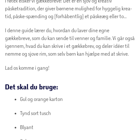
I føtex elsker vi gækkebreve! Det er en sjov og kreativ
påsketradition, der giver børnene mulighed for hyggelig krea-
tid, påske-spænding og (forhåbentlig) et påskeæg eller to...
I denne guide lærer du, hvordan du laver dine egne
gækkebreve, som du kan sende til venner og familie. Vi går også
igennem, hvad du kan skrive i et gækkebrev, og deler idéer til
nemme og sjove rim, som selv børn kan hjælpe med at skrive.
Lad os komme i gang!
Det skal du bruge:
Gul og orange karton
Tynd sort tusch
Blyant