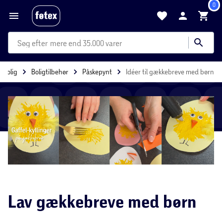
0
mere end 35.000 varer
Bolig
Boligtilbehør
Påskepynt
Idéer til gækkebreve med børn
Lav gækkebreve med børn