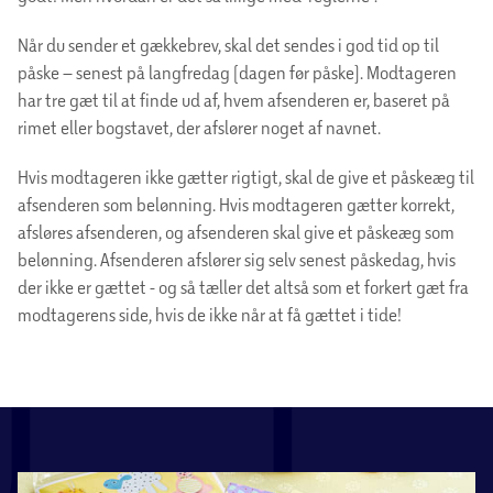
Når du sender et gækkebrev, skal det sendes i god tid op til
påske – senest på langfredag (dagen før påske). Modtageren
har tre gæt til at finde ud af, hvem afsenderen er, baseret på
rimet eller bogstavet, der afslører noget af navnet.
Hvis modtageren ikke gætter rigtigt, skal de give et påskeæg til
afsenderen som belønning. Hvis modtageren gætter korrekt,
afsløres afsenderen, og afsenderen skal give et påskeæg som
belønning. Afsenderen afslører sig selv senest påskedag, hvis
der ikke er gættet - og så tæller det altså som et forkert gæt fra
modtagerens side, hvis de ikke når at få gættet i tide!