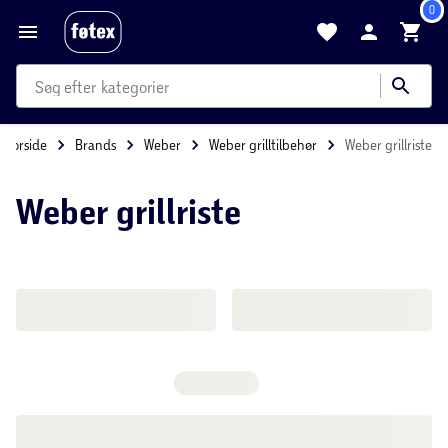
0
produkter
kategorier
mere end 35.000 varer
Forside
Brands
Weber
Weber grilltilbehør
Weber grill
Weber grillriste