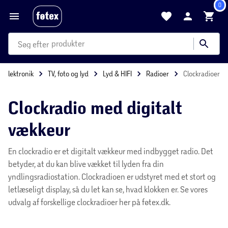
0
produkter
kategorier
mere end 35.000 varer
Elektronik
TV, foto og lyd
Lyd & HIFI
Radioer
Clockradioer
Clockradio med digitalt
vækkeur
En clockradio er et digitalt vækkeur med indbygget radio. Det
betyder, at du kan blive vækket til lyden fra din
yndlingsradiostation. Clockradioen er udstyret med et stort og
letlæseligt display, så du let kan se, hvad klokken er. Se vores
udvalg af forskellige clockradioer her på føtex.dk.