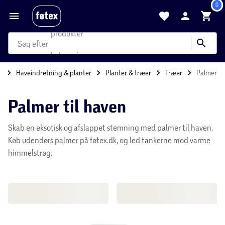
0
produkter
kategorier
Forside
Hus & Have
Haveindretning & planter
Planter & træer
mere end 35.000 varer
Palmer til haven
Skab en eksotisk og afslappet stemning med palmer til haven.
Køb udendørs palmer på føtex.dk, og led tankerne mod varme
himmelstrøg.