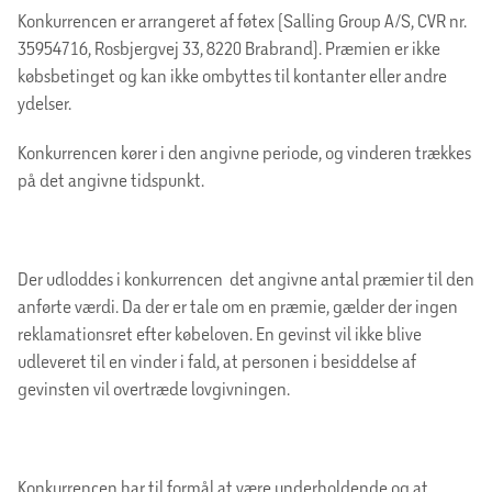
Konkurrencen er arrangeret af føtex (Salling Group A/S, CVR nr.
35954716, Rosbjergvej 33, 8220 Brabrand). Præmien er ikke
købsbetinget og kan ikke ombyttes til kontanter eller andre
ydelser.
Konkurrencen kører i den angivne periode, og vinderen trækkes
på det angivne tidspunkt.
Der udloddes i konkurrencen det angivne antal præmier til den
anførte værdi. Da der er tale om en præmie, gælder der ingen
reklamationsret efter købeloven. En gevinst vil ikke blive
udleveret til en vinder i fald, at personen i besiddelse af
gevinsten vil overtræde lovgivningen.
Konkurrencen har til formål at være underholdende og at