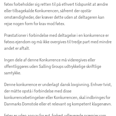
føtex forbeholder sig retten til på ethvert tidspunkt at ændre
eller tilbagekalde Konkurrencen, såfremt der opstår
omstændigheder, der kræver dette uden at deltageren kan
rejse nogen form for krav mod føtex.
Præstationer i forbindelse med deltagelse i en konkurrence er
føtexs ejendom og må ikke overgives til tredje part med mindre
andet er aftalt.
Ingen dele af denne Konkurrence må videregives eller
offentliggøres uden Salling Groups udtrykkelige skriftlige
samtykke.
Denne konkurrence er underlagt dansk lovgivning. Enhver tvist,
der måtte opstå i forbindelse med disse
konkurrencebetingelser eller Konkurrencen, skal indbringes for
Danmarks Domstole eller et relevant og kompetent klagenævn.
føtex er uden ansvar for evt. forkert udleverede præmier som