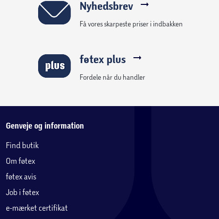
Nyhedsbrev
Få vores skarpeste priser i indbakken
føtex plus
Fordele når du handler
Genveje og information
Find butik
Om føtex
føtex avis
Job i føtex
e-mærket certifikat