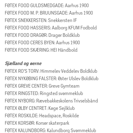
FØTEX FOOD GULDSMEDGADE: Aarhus 1900
FØTEX FOOD M. P. BRUUNSGADE: Aarhus 1900
FØTEX SNEKKERSTEN: Snekkersten IF
FØTEX FOOD HASSERIS: Aalborg KFUM Fodbold
FØTEX FOOD DRAGØR: Dragør Boldklub
FØTEX FOOD CERES BYEN: Aarhus 1900
FØTEX FOOD SKÆRING: HEI Håndbold
Sjælland og øerne
FØTEX RO’S TORV: Himmelev Veddelev Boldklub
FØTEX NYKØBING FALSTER: Øster Ulslev Boldklub
FØTEX GREVE CENTER: Greve Gymteam
FØTEX RINGSTED: Ringsted svømmeklub
FØTEX NYBORG: Rævebakkeskolens Trivselsbånd
FØTEX ØLBY CENTRET: Køge Sejlklub
FØTEX ROSKILDE: Headspace, Roskilde
FØTEX KORSØR: Korsør skaterpark
FØTEX KALUNDBORG: Kalundborg Svømmeklub