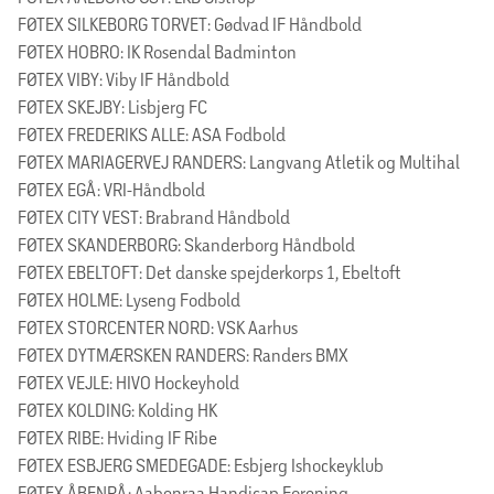
FØTEX SILKEBORG TORVET: Gødvad IF Håndbold
FØTEX HOBRO: IK Rosendal Badminton
FØTEX VIBY: Viby IF Håndbold
FØTEX SKEJBY: Lisbjerg FC
FØTEX FREDERIKS ALLE: ASA Fodbold
FØTEX MARIAGERVEJ RANDERS: Langvang Atletik og Multihal
FØTEX EGÅ: VRI-Håndbold
FØTEX CITY VEST: Brabrand Håndbold
FØTEX SKANDERBORG: Skanderborg Håndbold
FØTEX EBELTOFT: Det danske spejderkorps 1, Ebeltoft
FØTEX HOLME: Lyseng Fodbold
FØTEX STORCENTER NORD: VSK Aarhus
FØTEX DYTMÆRSKEN RANDERS: Randers BMX
FØTEX VEJLE: HIVO Hockeyhold
FØTEX KOLDING: Kolding HK
FØTEX RIBE: Hviding IF Ribe
FØTEX ESBJERG SMEDEGADE: Esbjerg Ishockeyklub
FØTEX ÅBENRÅ: Aabenraa Handicap Forening