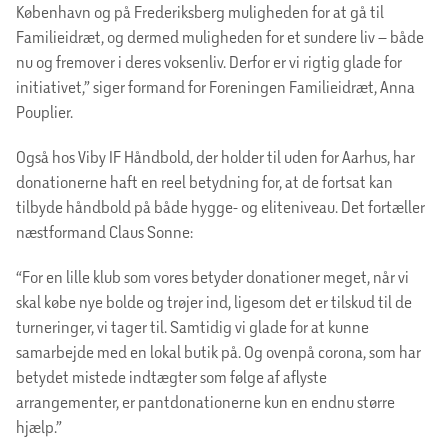
København og på Frederiksberg muligheden for at gå til
Familieidræt, og dermed muligheden for et sundere liv – både
nu og fremover i deres voksenliv. Derfor er vi rigtig glade for
initiativet,” siger formand for Foreningen Familieidræt, Anna
Pouplier.
Også hos Viby IF Håndbold, der holder til uden for Aarhus, har
donationerne haft en reel betydning for, at de fortsat kan
tilbyde håndbold på både hygge- og eliteniveau. Det fortæller
næstformand Claus Sonne:
“For en lille klub som vores betyder donationer meget, når vi
skal købe nye bolde og trøjer ind, ligesom det er tilskud til de
turneringer, vi tager til. Samtidig vi glade for at kunne
samarbejde med en lokal butik på. Og ovenpå corona, som har
betydet mistede indtægter som følge af aflyste
arrangementer, er pantdonationerne kun en endnu større
hjælp.”