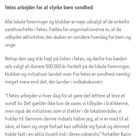
føtex arbejder for at styrke børn sundhed
Alle lokale foreninger og klubber er nøje udvalgt af de enkelte
varehuschefer i føtex. Fælles for organisationerne er, at de
udbyder aktiviteter, der skaber en sundere hverdag for børn og
unge.
Netop den sag står højt på listen i føtex, og derfor har kæden
selv valgt at donere 500.000 kr. fordelt på de lokale foreninger,
klubber og initiativer landet over. For føtex er sundhed nemlig
meget mere end det, der lander i indkøbskurven.
”I føtex arbejder vi hver dag for at gøre det lettere at leve et
sundt liv. Det gælder ikke kun de varer, vi tilbyder i butikkerne,
men også de initiativer, som vi støtter i de lokalområder, vi
holder til. Gennem denne indsats håber jeg, at vi er med til at
sikre, at børn og unge fortsat kan udfolde sig fysisk og dermed
holde fast i en aktiv livsstil ind i deres voksenliv,” fortæller Karin