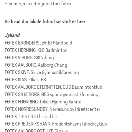
Sommer, marketingdirektør i føtex.
Se hvad din lokale føtex har støttet her:
Jylland
FØTEX BRØNDERSLEV: BI Håndbold
FØTEX HERNING: KLG Badminton
FØTEX VIBORG: SIK Viborg
FØTEX AALBORG: Aalborg Chang
FØTEX SKIVE: Skive Gymnastikforening
FØTEX IKAST: Ikast FS
FØTEX AALBORG ETERNITTEN: GUG Badmintonklub
FØTEX SILKEBORG: ØBG sport/gymnastikforening
FØTEX HJØRRING: Tokon Hjørring Karate
FØTEX NØRRESUNDBY: Nørresundby Idrætscenter
FØTEX THISTED: Thisted FC
FØTEX FREDERIKSHAVN: Frederikshavns Ishockeyklub
FØTEX AALBORG ØST: LKB Gistrup