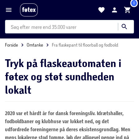
0
mere end 35.000 varer
Forside
Omtanke
Fra flaskepant til floorball og fodbold
Tryk på flaskeautomaten i
føtex og støt sundheden
lokalt
2020 var et hårdt år for dansk foreningsliv. Idrætshaller,
fodboldbaner og klubhuse var lukket ned, og det
udfordrede foreningerne på deres eksistensgrundlag. Men
mens lokalerne stod tomme, løb der alligevel penge ind på