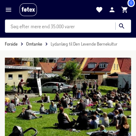
0
mere end 35.000 varer
Forside
Omtanke
Lydanlæg til Den Levende Børnekultur