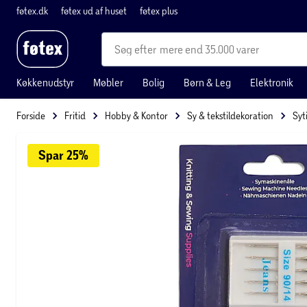
føtex.dk
føtex ud af huset
føtex plus
mere end 35.000 varer
Køkkenudstyr
Møbler
Bolig
Børn & Leg
Elektronik
Forside
Fritid
Hobby & Kontor
Sy & tekstildekoration
Syt
Spar 
25%