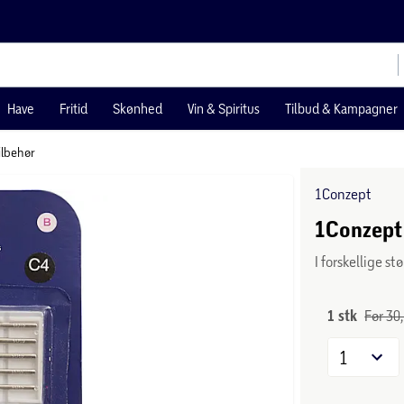
Have
Fritid
Skønhed
Vin & Spiritus
Tilbud & Kampagner
ilbehør
1Conzept
1Conzept
I forskellige stø
1 stk
Før 30,
1