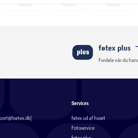
føtex plus
Fordele når du han
Services
pport@foetex.dk)
føtex ud af huset
Fotoservice
føtex plus