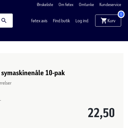
Ønskeliste
Om føtex
Omtanke
Kundeservice
0
Kurv
føtex avis
Find butik
Log ind
 symaskinenåle 10-pak
rrelser
-
22,50