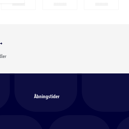
dler
Åbningstider