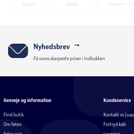
Nyhedsbrev
Få vores skarpeste priser i indbakken
Genveje og information
Kundeservice
Find butik
Kontakt os (su
Om føtex
Fortryd køb
føtex avis
Levering