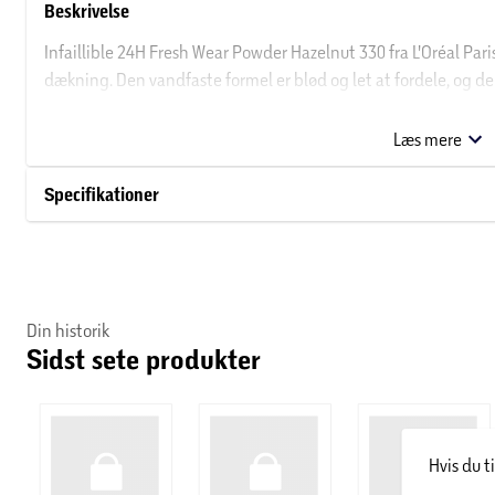
Beskrivelse
Infaillible 24H Fresh Wear Powder Hazelnut 330 fra L'Oréal Par
dækning. Den vandfaste formel er blød og let at fordele, og den 
Prøv den fine 24H Fresh Wear Powder Hazelnut for et langvarigt
Læs mere
Om L'Oréal Paris
Specifikationer
L'Oréal Paris er et af verdens førende kosmetikmærker og har i 
mænd og kvinder i alle aldre. Med et mål om at promovere egen
worth it” blevet tæt knyttet til brandet, som flittigt har brugt 
siden 1971. L'Oréal Paris tilbyder et komplet produktsortimen
dokumenteret effekt inden for hårfarve, hudpleje og makeup.
Din historik
Sidst sete produkter
Hvis du t