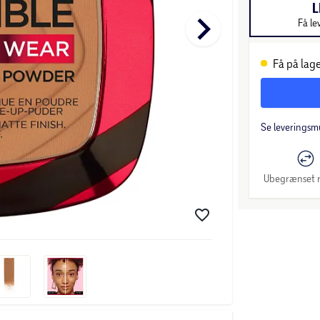
L
keyboard_arrow_right
Få le
Få på lage
Se leveringsm
Ubegrænset r