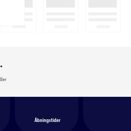
dler
Åbningstider