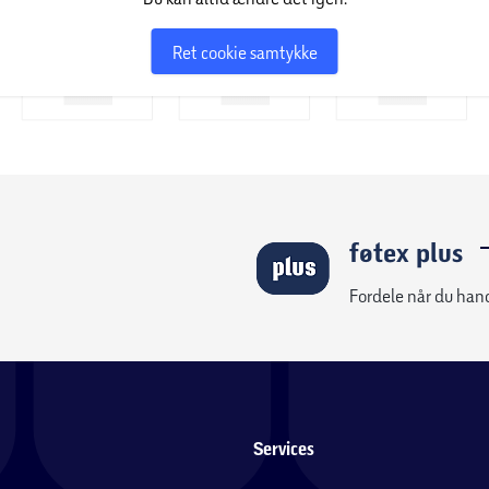
Ret cookie samtykke
føtex plus
Fordele når du han
Services