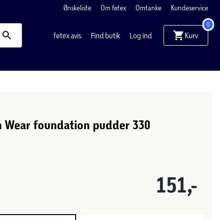
Ønskeliste
Om føtex
Omtanke
Kundeservice
0
Kurv
føtex avis
Find butik
Log ind
h Wear foundation pudder 330
151,-