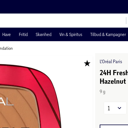
Have
Fritid
Skønhed
Vin & Spiritus
Tilbud & Kampagner
ndation
L'Oréal Paris
24H Fres
Hazelnut
9 g
1