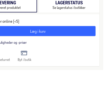
EVERING
LAGERSTATUS
veret produktet
Se lagerstatus i butikker
r online (<5)
Læg i kurv
uligheder og -priser
eturret
Byt i butik