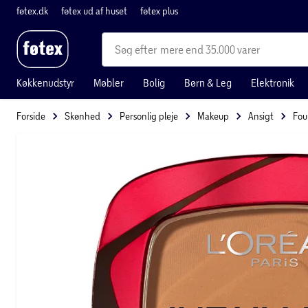
føtex.dk
føtex ud af huset
føtex plus
mere end 35.000 varer
Køkkenudstyr
Møbler
Bolig
Børn & Leg
Elektronik
Forside
Skønhed
Personlig pleje
Makeup
Ansigt
Fou