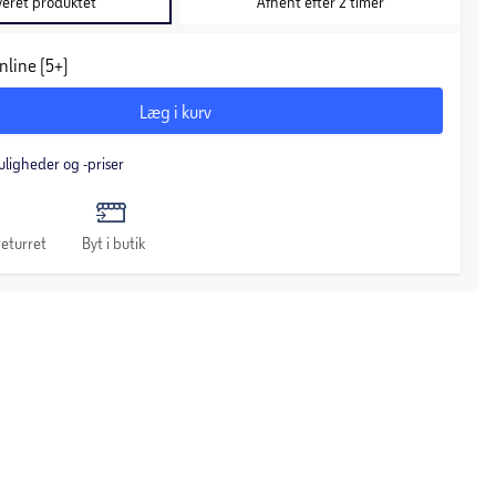
veret produktet
Afhent efter 2 timer
nline (5+)
Læg i kurv
uligheder og -priser
eturret
Byt i butik