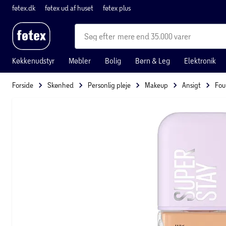
føtex.dk
føtex ud af huset
føtex plus
mere end 35.000 varer
Køkkenudstyr
Møbler
Bolig
Børn & Leg
Elektronik
Forside
Skønhed
Personlig pleje
Makeup
Ansigt
Fou