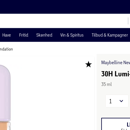
Have
Fritid
Skønhed
Vin & Spiritus
Tilbud & Kampagner
ndation
Maybelline Ne
30H Lumi
35 ml
1
L