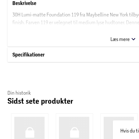
Beskrivelse
30H Lumi-matte Foundation 119 fra Maybelline New York tilb
finish. Farven 119 er velegnet til medium lyse hudtoner. Denn
til 30 timer.
Læs mere
Om Maybelline New York
Specifikationer
Maybelline New York var det første brand til at introducere de
kølvandet på en køkkenbrand hos Mabel Williams. Hun forsøgt
branden med vaseline, som med en fin børste kunne fremhæve
på Maybelline New York, som blev skiftet af Mabels bror, Tom Ly
et af de førende makeup-brands i over 120 lande i verden. New Y
Din historik
New York har fingeren på pulsen, og deres produkter skal sætte
Sidst sete produkter
gallafester.
Hvis du t