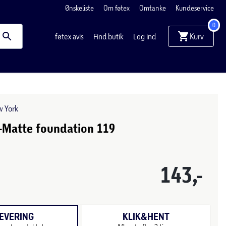
Ønskeliste
Om føtex
Omtanke
Kundeservice
0
Kurv
føtex avis
Find butik
Log ind
w York
-Matte foundation 119
143,-
EVERING
KLIK&HENT