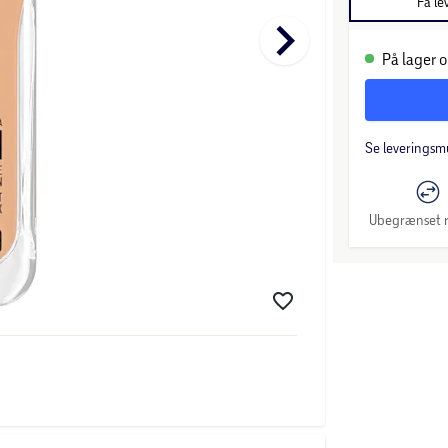
Få le
keyboard_arrow_right
På lager o
Se leveringsm
Ubegrænset r