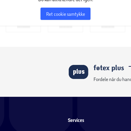
Ret cookie samtykke
føtex plus
Fordele når du han
Services