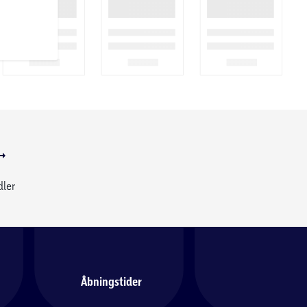
dler
Åbningstider