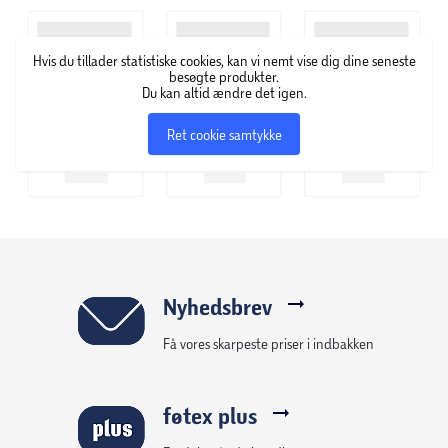
Eksperimentet blev startskuddet på Maybelline New York,
som blev skiftet af Mabels bror, Tom Lyle Williams i 1917. I
Hvis du tillader statistiske cookies, kan vi nemt vise dig dine seneste
dag er Maybelline New York et af de førende makeup-
besøgte produkter.
brands i over 120 lande i verden. New Yorker-filosofien er
Du kan altid ændre det igen.
klar og enkel; Maybelline New York har fingeren på pulsen,
Ret cookie samtykke
og deres produkter skal sætte nye aftryk – både i
hverdagen og til de store gallafester.
Nyhedsbrev
Få vores skarpeste priser i indbakken
føtex plus