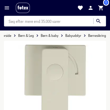
0
mere end 35.000 varer
Forside
Børn & Leg
Børn & baby
Babyudstyr
Børnesikring