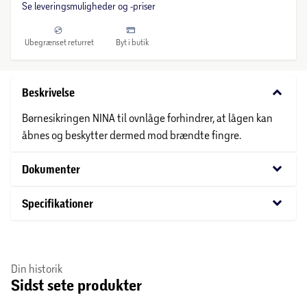
Se leveringsmuligheder og -priser
Ubegrænset returret
Byt i butik
keyboard_arrow_down
Beskrivelse
Børnesikringen NINA til ovnlåge forhindrer, at lågen kan
åbnes og beskytter dermed mod brændte fingre.
keyboard_arrow_down
Dokumenter
keyboard_arrow_down
Specifikationer
Din historik
Sidst sete produkter