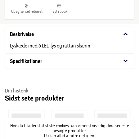
Ubegrænset returret
Byt i butik
keyboard_arrow_down
Beskrivelse
Lyskæde med 6 LED lys og rattan skærm
keyboard_arrow_down
Specifikationer
Din historik
Sidst sete produkter
Hvis du tillader statistiske cookies, kan vi nemt vise dig dine seneste
besøgte produkter.
Du kan altid ændre det igen.