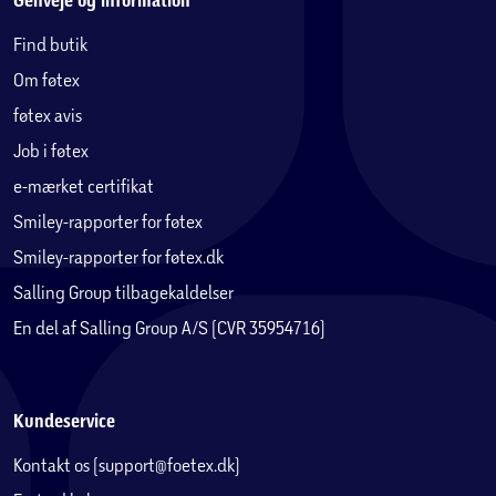
Genveje og information
Find butik
Om føtex
føtex avis
Job i føtex
e-mærket certifikat
Smiley-rapporter for føtex
Smiley-rapporter for føtex.dk
Salling Group tilbagekaldelser
En del af Salling Group A/S (CVR 35954716)
Kundeservice
Kontakt os (support@foetex.dk)