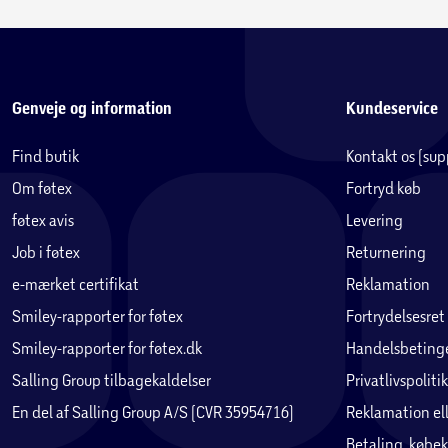
• DC-strømkabel (12/24V) cigarstik
• AC-adapter (100-240V) - kan bruges såfremt du ikke har cigarst
• Instruktionsbog
Genveje og information
Kundeservice
Apple:
https://apps.apple.com/us/app/alpicool/id1364824375
https://apps.apple.com/in/developer/alpicool/id1364824374
Find butik
Kontakt os (su
Om føtex
Fortryd køb
Google play:
https://play.google.com/store/apps/details?id=c
føtex avis
Levering
https://play.google.com/store/apps/details?id=com.alpicoolneu
Job i føtex
Returnering
e-mærket certifikat
Reklamation
Alpicool K18 er en fremragende bærbar køleløsning for bil- og 
Smiley-rapporter for føtex
Fortrydelsesret
og nyd friske og kolde mad- og drikkevarer, uanset hvor du er!
Smiley-rapporter for føtex.dk
Handelsbetinge
Salling Group tilbagekaldelser
Privatlivspolitik
En del af Salling Group A/S (CVR 35954716)
Reklamation ell
Betaling, købek