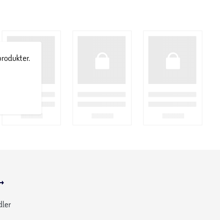
produkter.
dler