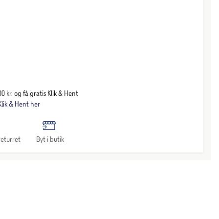
0 kr. og få gratis Klik & Hent
lik & Hent her
eturret
Byt i butik