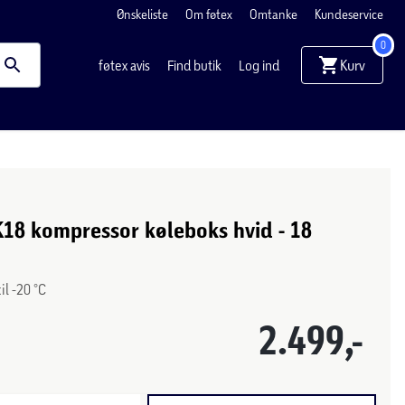
Ønskeliste
Om føtex
Omtanke
Kundeservice
0
Kurv
føtex avis
Find butik
Log ind
K18 kompressor køleboks hvid - 18
il -20 °C
2.499,-