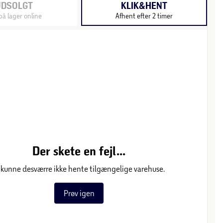
UDSOLGT
KLIK&HENT
på lager online
Afhent efter 2 timer
Der skete en fejl...
 kunne desværre ikke hente tilgængelige varehuse.
Prøv igen