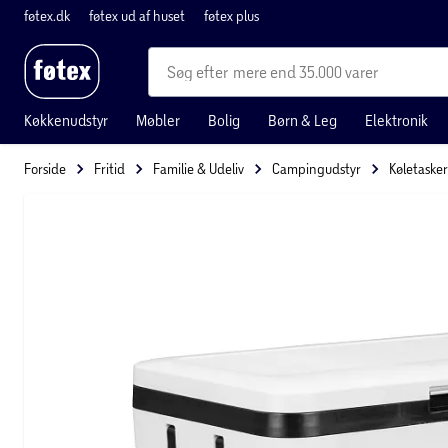
føtex.dk
føtex ud af huset
føtex plus
mere end 35.000 varer
Køkkenudstyr
Møbler
Bolig
Børn & Leg
Elektronik
Forside
Fritid
Familie & Udeliv
Campingudstyr
Køletaske