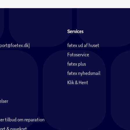
ik i din bil
Services
pport@foetex.dk)
føtex ud af huset
Fotoservice
om.alpicool.news&hl=da
føtex plus
tral.fridge.controller&hl=da
føtex nyhedsmail
Klik & Hent
udendørsentusiaster. Få din Alpicool K18 i dag
lser
er tilbud om reparation
ort & gavekort