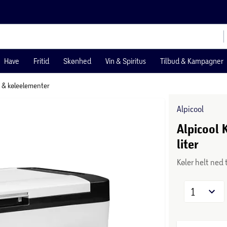
Have
Fritid
Skønhed
Vin & Spiritus
Tilbud & Kampagner
r & køleelementer
Alpicool
Alpicool 
liter
Køler helt ned t
1