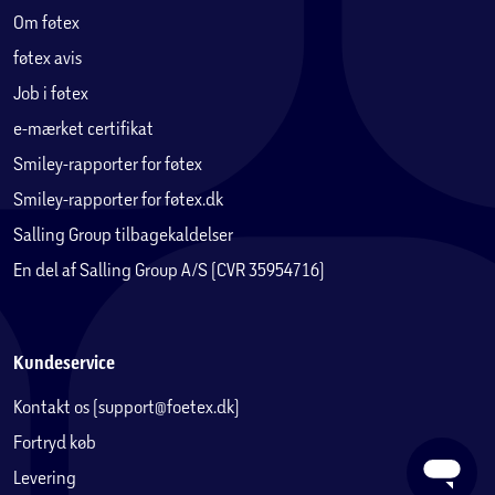
Om føtex
Strømtilslutning: 220–240V AC / 12/24V DC
føtex avis
Job i føtex
Ydelse: 60 W
e-mærket certifikat
Bluetooth / App: Ja, gratis app
Smiley-rapporter for føtex
Smiley-rapporter for føtex.dk
Batteribeskyttelse: Ja, 3 niveauer
Salling Group tilbagekaldelser
Batteri inkluderet: Nej
En del af Salling Group A/S (CVR 35954716)
Solcelle: Kan tilkobles ved brug af batteri (tilkøb)
Kundeservice
Materiale: Plastik
Kontakt os (support@foetex.dk)
Farve: Grå / Sort
Fortryd køb
Levering
CE-mærket: Ja