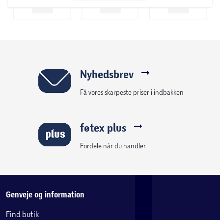
TDW50 kan tilsluttes både almindelig stikkontakt (220–
240V AC), bilens strøm (12/24V DC) eller en ekstern
batteripakke (tilkøb). Batteriet oplades automatisk, når
køleboksen er tilsluttet strøm, og ved brug af batteri kan
der tilkobles solcellepanel (tilkøb) for længere driftstid. En
Nyhedsbrev
ægte plug and play-løsning, der er nem at flytte og bruge
Få vores skarpeste priser i indbakken
på farten.
Specifikationer
føtex plus
Model: TDW50
Fordele når du handler
Volumen: 50 liter (dual zone eller ét stort rum)
Rumopdeling: Rum 1: 32,9 liter / Rum 2: 14,1 liter
Genveje og information
Find butik
Temperaturinterval: -20 °C til +20 °C