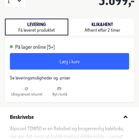
3.699,-
1
LEVERING
KLIK&HENT
Få leveret produktet
Afhent efter 2 timer
På lager online (5+)
Læg i kurv
Se leveringsmuligheder og -priser
Ubegrænset returret
Byt i butik
keyboard_arrow_down
Beskrivelse
Alpicool TDW50 er en fleksibel og brugervenlig køleboks,
der gør det nemt at holde mad og drikke kolde – uanset