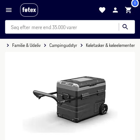
0
mere end 35.000 varer
tid
Familie & Udeliv
Campingudstyr
Køletasker & køleelementer