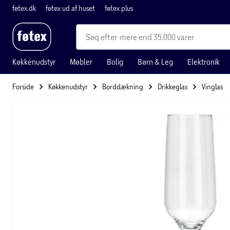
føtex.dk
føtex ud af huset
føtex plus
mere end 35.000 varer
Køkkenudstyr
Møbler
Bolig
Børn & Leg
Elektronik
Forside
Køkkenudstyr
Borddækning
Drikkeglas
Vinglas