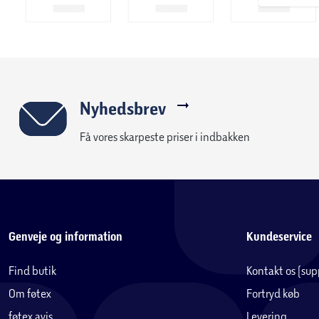
Nyhedsbrev
Få vores skarpeste priser i indbakken
Genveje og information
Kundeservice
Find butik
Kontakt os (su
Om føtex
Fortryd køb
føtex avis
Levering