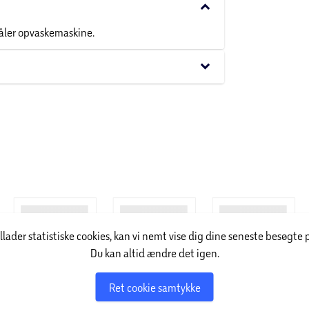
keyboard_arrow_down
Tåler opvaskemaskine.
keyboard_arrow_down
illader statistiske cookies, kan vi nemt vise dig dine seneste besøgte 
Du kan altid ændre det igen.
Ret cookie samtykke