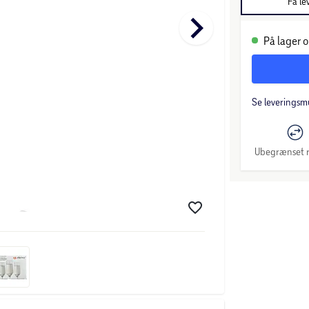
Få le
keyboard_arrow_right
På lager o
Se leveringsm
Ubegrænset r