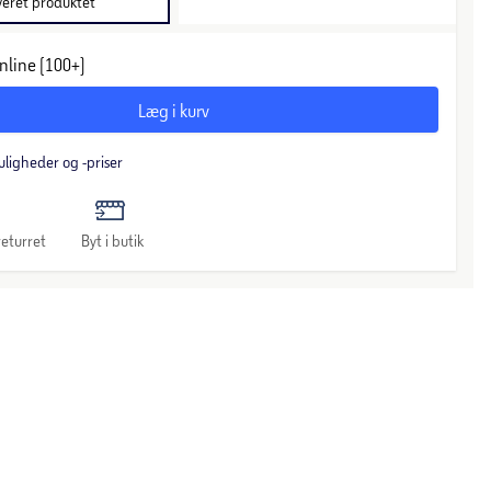
veret produktet
nline (100+)
Læg i kurv
uligheder og -priser
eturret
Byt i butik