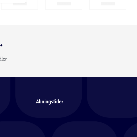
dler
Åbningstider