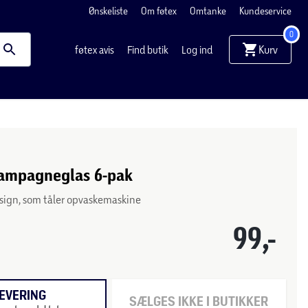
Ønskeliste
Om føtex
Omtanke
Kundeservice
0
Kurv
føtex avis
Find butik
Log ind
hampagneglas 6-pak
design, som tåler opvaskemaskine
99,-
EVERING
SÆLGES IKKE I BUTIKKER