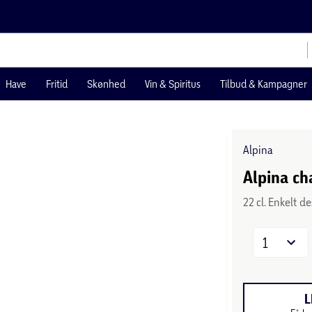
Have
Fritid
Skønhed
Vin & Spiritus
Tilbud & Kampagner
Alpina
Alpina c
22 cl. Enkelt 
1
L