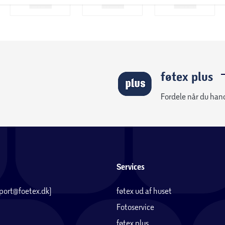
føtex plus
Fordele når du han
Services
pport@foetex.dk)
føtex ud af huset
Fotoservice
føtex plus