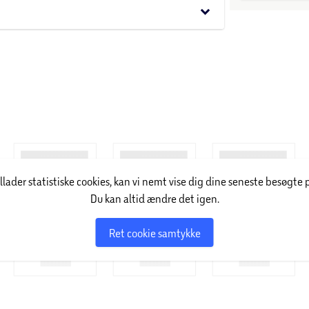
keyboard_arrow_down
illader statistiske cookies, kan vi nemt vise dig dine seneste besøgte 
Du kan altid ændre det igen.
Ret cookie samtykke