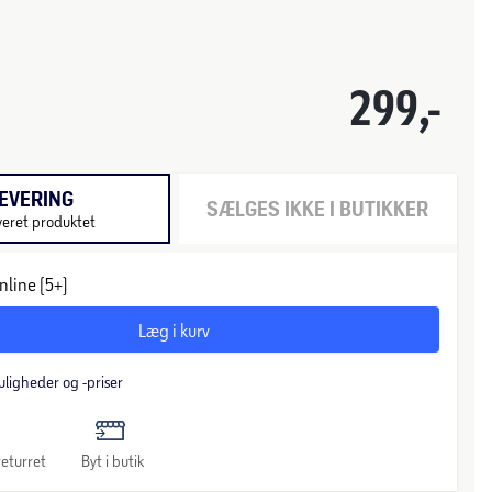
299,-
EVERING
SÆLGES IKKE I BUTIKKER
veret produktet
nline (5+)
Læg i kurv
uligheder og -priser
eturret
Byt i butik