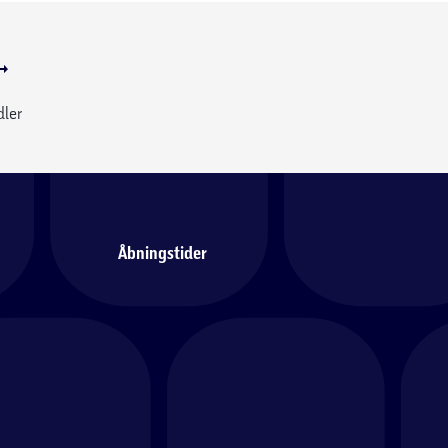
dler
Åbningstider