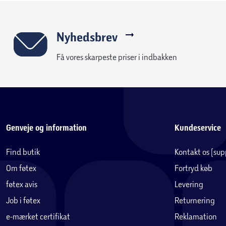
Nyhedsbrev
Få vores skarpeste priser i indbakken
Genveje og information
Kundeservice
Find butik
Kontakt os (su
Om føtex
Fortryd køb
føtex avis
Levering
Job i føtex
Returnering
e-mærket certifikat
Reklamation