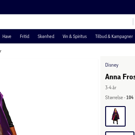
Have
Fritid
Skønhed
Vin & Spiritus
Tilbud & Kampagner
r
Disney
Anna Fros
3-4 år
Størrelse -
104