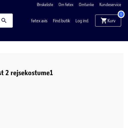
Ønskeliste
Om føtex
Omtanke
Kundeservice
0
Kurv
føtex avis
Find butik
Log ind
t 2 rejsekostume1