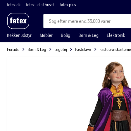
føtex.dk
føtex ud af huset
føtex plus
mere end 35.000 varer
Køkkenudstyr
Møbler
Bolig
Børn & Leg
Elektronik
Forside
Børn & Leg
Legetøj
Fastelavn
Fastelavnskostume