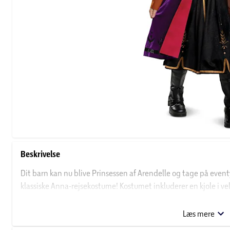
Beskrivelse
Dit barn kan nu blive Prinsessen af Arendelle og tage på event
klassiske Anna-rejsekostume! Kostumet inkluderer en kjole i v
hvedemotiv på brystet samt en aftagelig kappe.
Læs mere