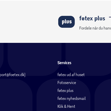
føtex plus
Fordele når du han
Services
pport@foetex.dk)
føtex ud af huset
Fotoservice
føtex plus
føtex nyhedsmail
Klik & Hent