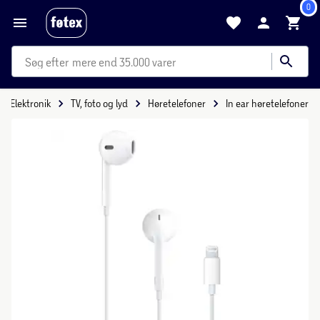
0
mere end 35.000 varer
Elektronik
TV, foto og lyd
Høretelefoner
In ear høretelefoner