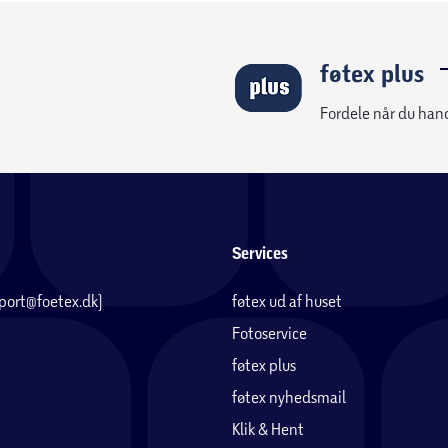
føtex plus
Fordele når du han
Services
pport@foetex.dk)
føtex ud af huset
Fotoservice
føtex plus
føtex nyhedsmail
Klik & Hent