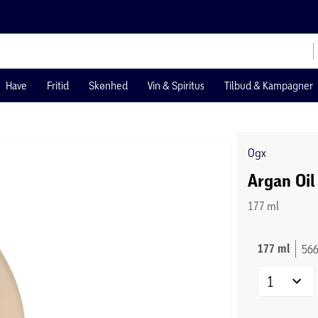
Have
Fritid
Skønhed
Vin & Spiritus
Tilbud & Kampagner
Ogx
Argan Oil
177 ml
177 ml
566
1