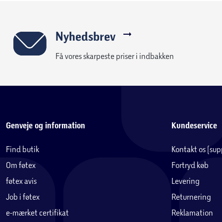
Nyhedsbrev
Få vores skarpeste priser i indbakken
Genveje og information
Kundeservice
Find butik
Kontakt os (su
Om føtex
Fortryd køb
føtex avis
Levering
Job i føtex
Returnering
e-mærket certifikat
Reklamation