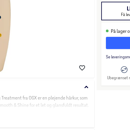
L
Få le
På lager o
Se leveringsm
Ubegrænset r
keyboard_arrow_down
 Treatment fra OGX er en plejende hårkur, som
mooth & Shine for et let og glansfuldt resultat.