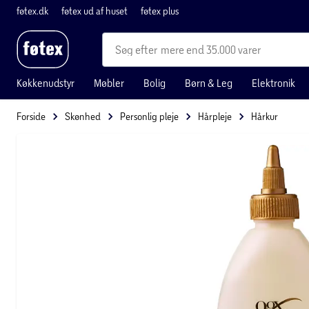
føtex.dk
føtex ud af huset
føtex plus
mere end 35.000 varer
Køkkenudstyr
Møbler
Bolig
Børn & Leg
Elektronik
Forside
Skønhed
Personlig pleje
Hårpleje
Hårkur