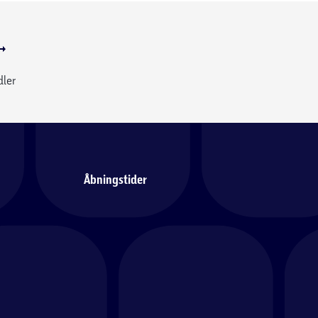
dler
Åbningstider