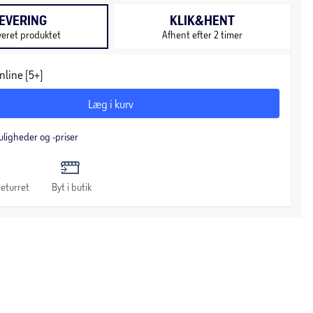
EVERING
KLIK&HENT
veret produktet
Afhent efter 2 timer
nline (5+)
Læg i kurv
uligheder og -priser
eturret
Byt i butik