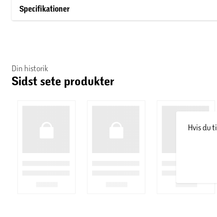
Specifikationer
Beauty, pure and simple. OGX elsker at skille sig ud – det gælder
deres flasker og produktstørrelser. Originalitet og kreativitet
behøver du aldrig at være ked af dit hår. Filosofien er at fokuser
det endnu mere. Hår skal ikke være perfekt – hos OGX ser de hel
end det er glat eller krøllet.
Din historik
Sidst sete produkter
Hvis du t