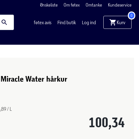
Ønskeliste
Om føtex
Omtanke
Kundeservice
0
Kurv
føtex avis
Find butik
Log ind
 Miracle Water hårkur
,89 / L
100,34