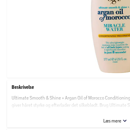
Beskrivelse
Ultimate Smooth & Shine + Argan Oil of Morocco Conditioning
giver håret styrke og efterlader det silkeblødt. Brug Ultimate S
Til alle hårtyper.
Læs mere
Om OGX