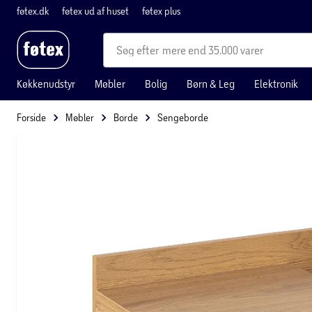
føtex.dk
føtex ud af huset
føtex plus
mere end 35.000 varer
Køkkenudstyr
Møbler
Bolig
Børn & Leg
Elektronik
Forside
Møbler
Borde
Sengeborde