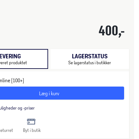
400,-
EVERING
LAGERSTATUS
veret produktet
Se lagerstatus i butikker
nline (100+)
Læg i kurv
uligheder og -priser
eturret
Byt i butik