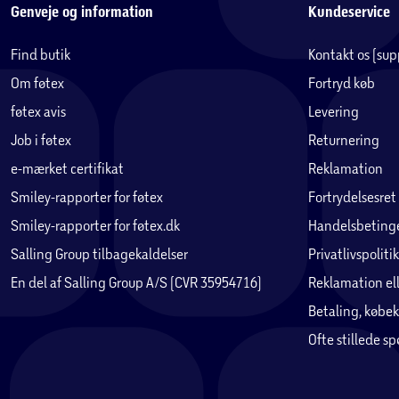
Genveje og information
Kundeservice
Find butik
Kontakt os (su
Om føtex
Fortryd køb
føtex avis
Levering
Job i føtex
Returnering
e-mærket certifikat
Reklamation
Smiley-rapporter for føtex
Fortrydelsesret
Smiley-rapporter for føtex.dk
Handelsbetinge
Salling Group tilbagekaldelser
Privatlivspolitik
En del af Salling Group A/S (CVR 35954716)
Reklamation ell
Betaling, købek
Ofte stillede s