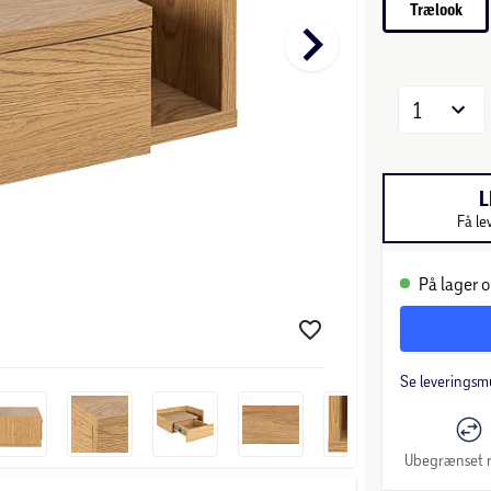
Trælook
keyboard_arrow_right
1
L
Få le
På lager o
Se leveringsm
Ubegrænset r