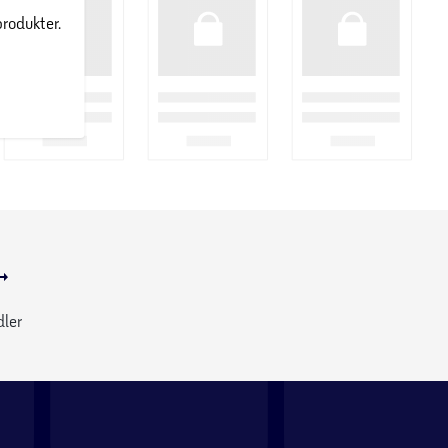
produkter.
dler