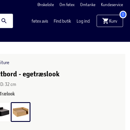
Ønskeliste
Om føtex
Omtanke
Kundeservice
0
Kurv
føtex avis
Find butik
Log ind
iture
tbord - egetræslook
x D: 32 cm
Trælook