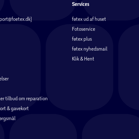
Services
pport@foetex.dk)
føtex ud af huset
Fotoservice
føtex plus
føtex nyhedsmail
Klik & Hent
lser
er tilbud om reparation
ort & gavekort
pørgsmål