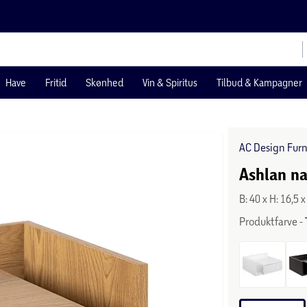
Have
Fritid
Skønhed
Vin & Spiritus
Tilbud & Kampagner
AC Design Furn
Ashlan na
B: 40 x H: 16,5 
Produktfarve -