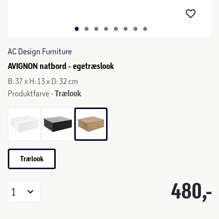
AC Design Furniture
AVIGNON natbord - egetræslook
B: 37 x H: 13 x D: 32 cm
Produktfarve -
Trælook
Trælook
480,-
1