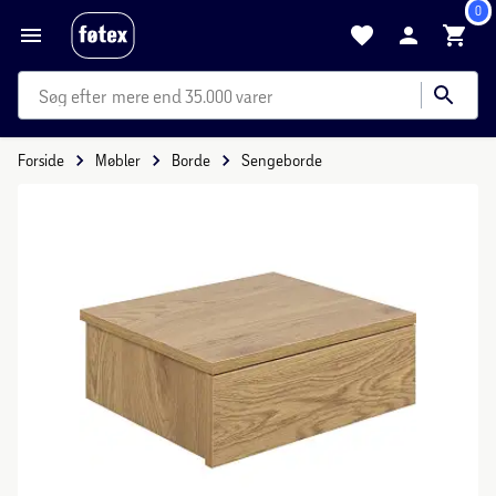
0
mere end 35.000 varer
Forside
Møbler
Borde
Sengeborde