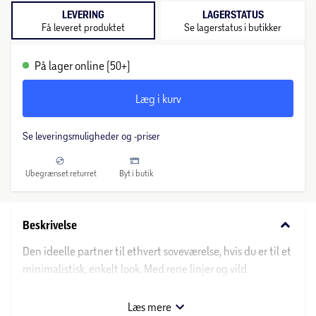
LEVERING
LAGERSTATUS
Få leveret produktet
Se lagerstatus i butikker
På lager online (50+)
Læg i kurv
Se leveringsmuligheder og -priser
Ubegrænset returret
Byt i butik
keyboard_arrow_down
Beskrivelse
Den ideelle partner til ethvert soveværelse, hvis du er til et
minimalistisk, enkelt look. Med rene linjer og vild
egetræslook vil dette natbord ikke på nogen måder
overtage dit soveværelse. Det er nemt at hænge
Læs mere