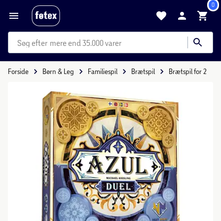
0
mere end 35.000 varer
Forside
Børn & Leg
Familiespil
Brætspil
Brætspil for 2