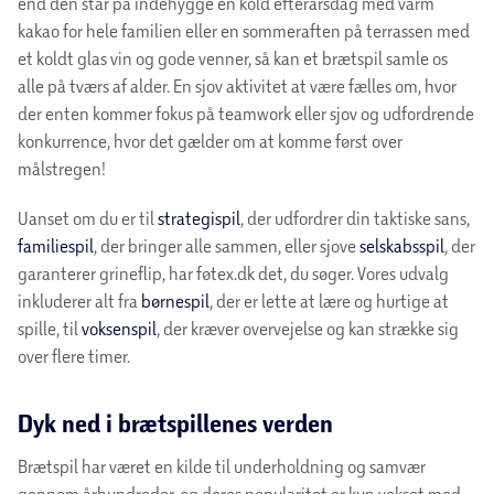
Kan man bytte brætspil købt online i butik?
Hvilke brætspil er populære?