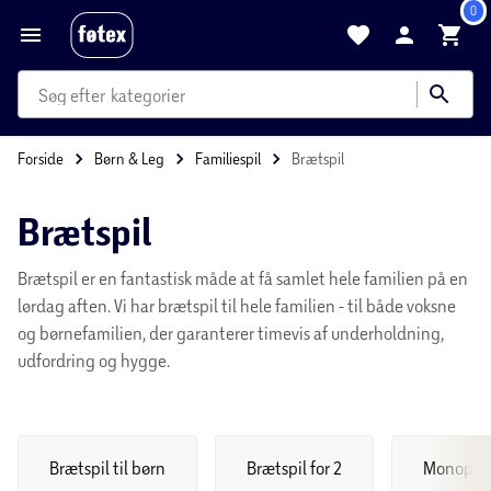
0
produkter
kategorier
Forside
Børn & Leg
Familiespil
Brætspil
mere end 35.000 varer
Brætspil
Brætspil er en fantastisk måde at få samlet hele familien på en
lørdag aften. Vi har brætspil til hele familien - til både voksne
og børnefamilien, der garanterer timevis af underholdning,
udfordring og hygge.
Brætspil til børn
Brætspil for 2
Monopol