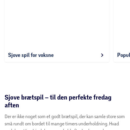
Sjove spil for voksne
Popul
FAQ - Ofte stillede spørgsmål om brætspil