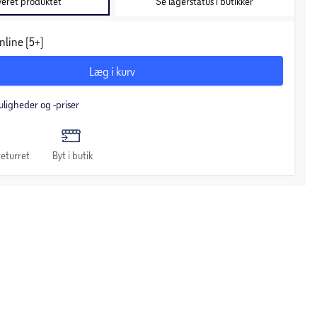
veret produktet
Se lagerstatus i butikker
nline (5+)
Læg i kurv
uligheder og -priser
eturret
Byt i butik