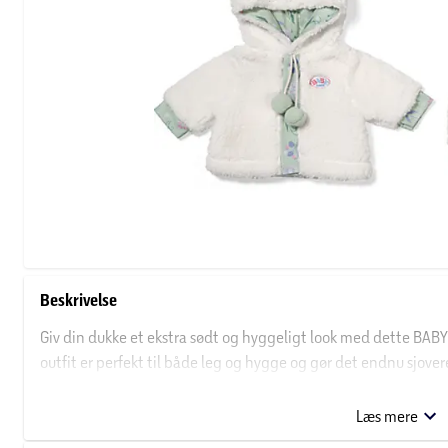
Beskrivelse
Giv din dukke et ekstra sødt og hyggeligt look med dette BABY 
outfit er perfekt til både leg og hygge og gør det endnu sjove
Det nuttede design med fåreinspirerede detaljer skaber et var
Læs mere
lege omsorgsfulde rollelege. Tøjet er let at tage af og på, så 