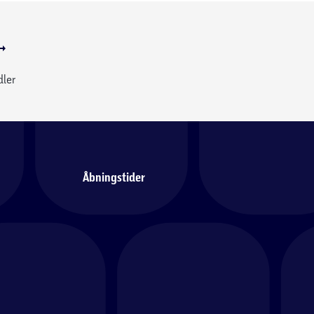
dler
Åbningstider