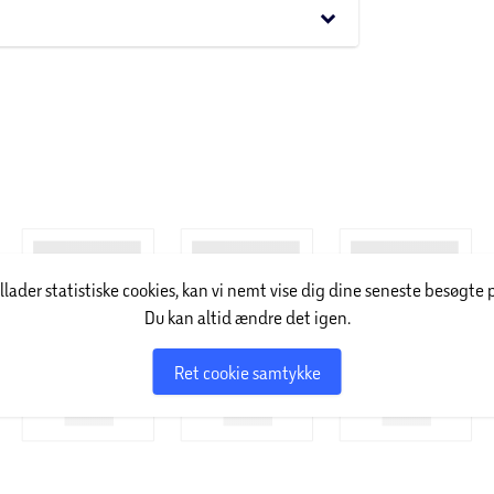
keyboard_arrow_down
illader statistiske cookies, kan vi nemt vise dig dine seneste besøgte 
Du kan altid ændre det igen.
Ret cookie samtykke