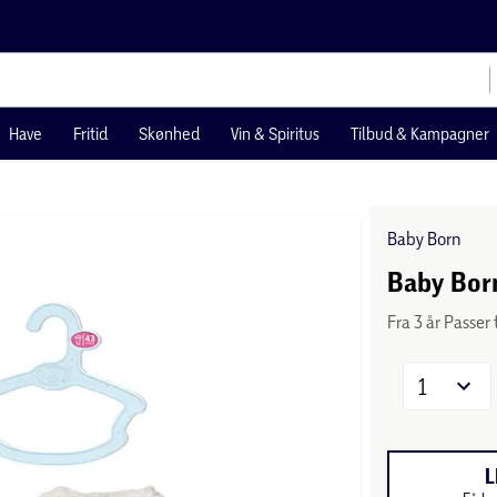
Have
Fritid
Skønhed
Vin & Spiritus
Tilbud & Kampagner
Baby Born
Baby Born
Fra 3 år Passer
1
L