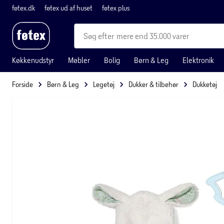
føtex.dk
føtex ud af huset
føtex plus
mere end 35.000 varer
Køkkenudstyr
Møbler
Bolig
Børn & Leg
Elektronik
Forside
Børn & Leg
Legetøj
Dukker & tilbehør
Dukketøj