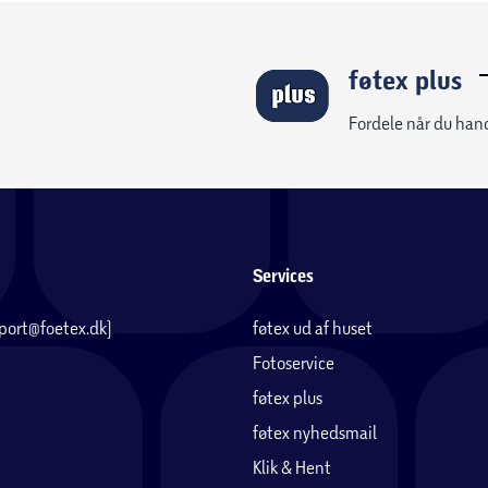
føtex plus
Fordele når du han
Services
pport@foetex.dk)
føtex ud af huset
Fotoservice
føtex plus
føtex nyhedsmail
Klik & Hent