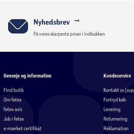
Nyhedsbrev
Få vores skarpeste priser i indbakken
Genveje og information
Kundeservice
Find butik
Kontakt os (su
Om føtex
Fortryd køb
føtex avis
Levering
Job i føtex
Returnering
e-mærket certifikat
Reklamation