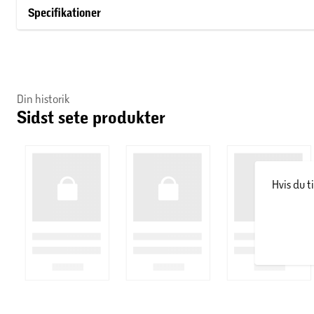
gange i løbet af legen.
Specifikationer
Din historik
Sidst sete produkter
Hvis du t