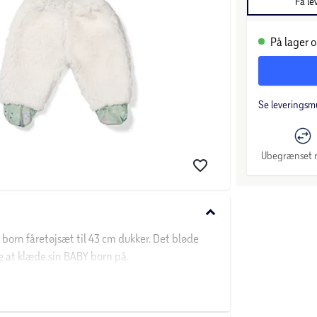
Få le
På lager o
Se leveringsm
Ubegrænset r
keyboard_arrow_down
born fåretøjsæt til 43 cm dukker. Det bløde
re at klæde sin BABY born på.
mt og fantasifuldt univers, hvor barnet kan
selv små hænder nemt kan skifte dukken flere