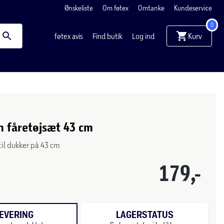
Ønskeliste
Om føtex
Omtanke
Kundeservice
0
Kurv
føtex avis
Find butik
Log ind
 fåretøjsæt 43 cm
 til dukker på 43 cm
179,-
EVERING
LAGERSTATUS