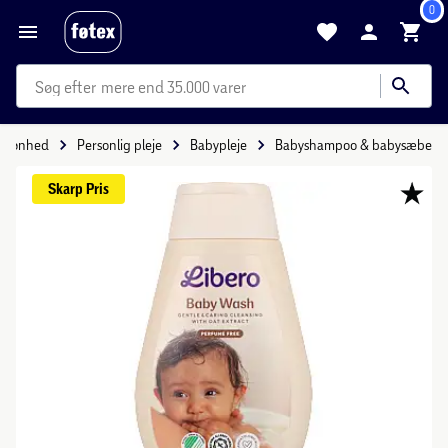
0
mere end 35.000 varer
Skønhed
Personlig pleje
Babypleje
Babyshampoo & babysæbe
Skarp 
Pris