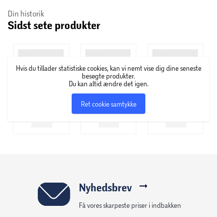
sensitiv hud. De har produceret bleer i over 50 år, men selv
Din historik
Sidst sete produkter
om bleerne har ændret sig betydeligt i løbet af den tid,
har Libero altid stræbt efter én og samme ting – nemlig at
give dit barn en ble, som er så behagelig og funktionel
som muligt.
Hvis du tillader statistiske cookies, kan vi nemt vise dig dine seneste
besøgte produkter.
Du kan altid ændre det igen.
Ret cookie samtykke
Nyhedsbrev
Få vores skarpeste priser i indbakken