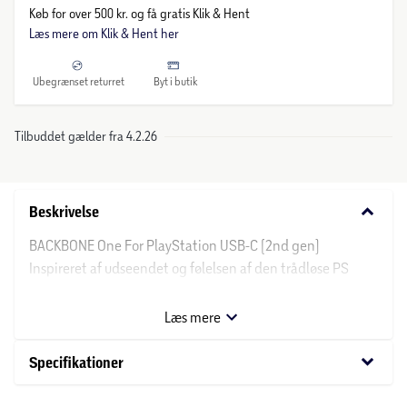
Køb for over 500 kr. og få gratis Klik & Hent
Læs mere om Klik & Hent her
Ubegrænset returret
Byt i butik
Tilbuddet gælder fra 4.2.26
keyboard_arrow_down
Beskrivelse
BACKBONE One For PlayStation USB-C (2nd gen)
Inspireret af udseendet og følelsen af den trådløse PS
DualSense-controller, forvandler Backbone One
PlayStation Edition din Android og den helt nye iPhone
Læs mere
15-serie til den ultimative spillekonsol.
keyboard_arrow_down
Specifikationer
PlayStation inspireret knaplayout