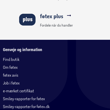
følelse og kontrol på tværs af flere genrer af gameplay.
Backbone-appen organiserer dit indholdsbibliotek og
føtex plus
spilstreamingtjenester i en integreret brugeroplevelse.
Opdag en ny verden af premium-spil på få sekunder.
Fordele når du handler
Spil ethvert spil, hvor som helst. Vælg mellem tusindvis af
titler på de understøttede platforme, fra mobilbaserede
iOS-spil til næste generations eksklusive konsoller
Genveje og information
streamet fra skyen. Ejer du allerede en konsol eller en pc?
Find butik
Fortsæt med at spille hvor du slap hvor som helst med
Om føtex
direkte support til Remote Play og Steam Link.
føtex avis
Inkluderer en plastikadapter, der passer bedre til telefoner,
Job i føtex
der har mobilcover på.
e-mærket certifikat
Hvad er inkluderet:
Smiley-rapporter for føtex
- Backbone One - PlayStation Edition-enhed (USB-C) - 2.
Smiley-rapporter for føtex.dk