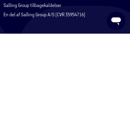
Gen
Salling Group tilbagekaldelser
- Hurtig startvejledning
En del af Salling Group A/S (CVR 35954716)
- Sikkerhedsark
- Magnetisk adapter sæt
Specifikationer:
Kundeservice
Model: Til Android & iPhone 15-serien
Kontakt os (support@foetex.dk)
SKU: BB-51-P-WS
OS: Android + iOS
Fortryd køb
Farve: Hvid
Levering
Glyfer (ansigtsknapper): ✖, ●, ■, ▲
Returnering
Mål: 93,9*176,2-257,6*32,6 mm
Vægt: 138g
Reklamation
Bumpers: Venstre bumper (LB/L1) | Højre bumper (RB/R1)
Fortrydelsesret
Udløsere: Venstre udløser (LT/L2) | Højre tudløser (RT/R2)
Handelsbetingelser
Thumbsticks: Klikbare joysticks (L3 & R3)
Privatlivspolitik
Retningspude (D-pad): Ja
Rygradsknap: Ja
Reklamation eller tilbud om reparation