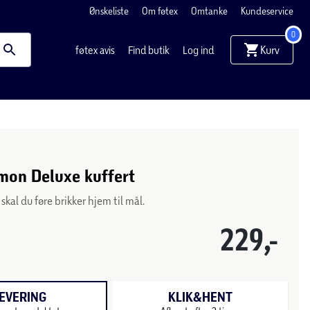
Ønskeliste
Om føtex
Omtanke
Kundeservice
0
Kurv
føtex avis
Find butik
Log ind
on Deluxe kuffert
al du føre brikker hjem til mål.
229,-
EVERING
KLIK&HENT