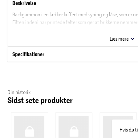
Beskrivelse
Backgammon i en lækker kuffert med syning og låse, som er n
Filten indeni har printede felter som gør at brikkerne nemmer
Praktisk opbevaring til brikker og terninger i siderne, så de ikke 
Raflebægre, der passer til kuffertens format følger med. Disse
Læs mere
en fordel, når terningerne kastes. Rigtig god spillelyst.
Specifikationer
Din historik
Sidst sete produkter
Hvis du t