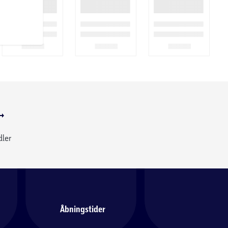
dler
Åbningstider