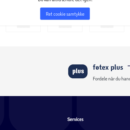
Ret cookie samtykke
føtex plus
Fordele når du han
Services