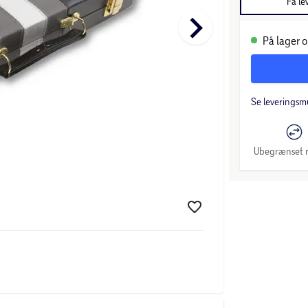
Få le
keyboard_arrow_right
På lager o
Se leveringsm
Ubegrænset r