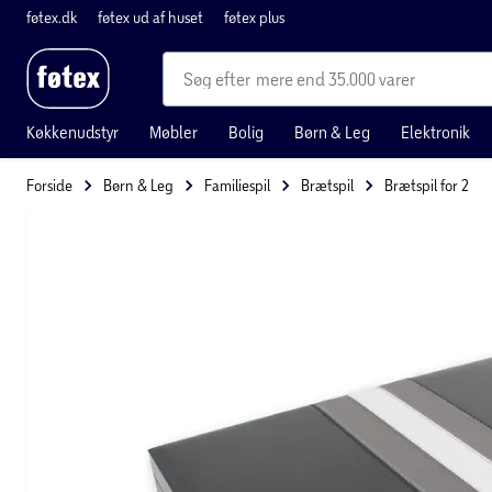
føtex.dk
føtex ud af huset
føtex plus
mere end 35.000 varer
Køkkenudstyr
Møbler
Bolig
Børn & Leg
Elektronik
Forside
Børn & Leg
Familiespil
Brætspil
Brætspil for 2