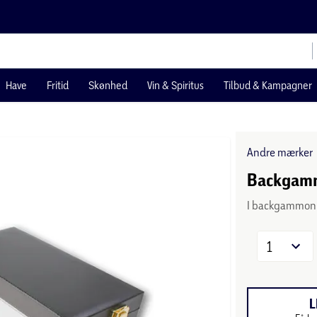
Have
Fritid
Skønhed
Vin & Spiritus
Tilbud & Kampagner
Andre mærker
Backgamm
I backgammon sk
1
L