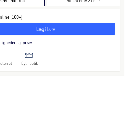
veret produktet
Afhent efter 2 timer
nline (100+)
Læg i kurv
uligheder og -priser
eturret
Byt i butik