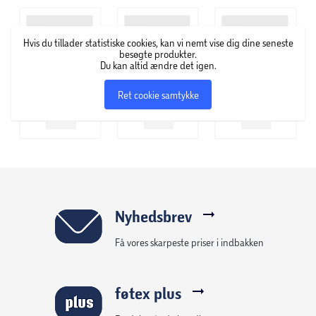
forskellige plejeprodukter til brug både før, under og efter
barbering. Gillette står blandt andet for mærkerne Labs,
Hvis du tillader statistiske cookies, kan vi nemt vise dig dine seneste
King C. Gillette, Venus og Satin Care.
besøgte produkter.
Du kan altid ændre det igen.
Ret cookie samtykke
Nyhedsbrev
Få vores skarpeste priser i indbakken
føtex plus