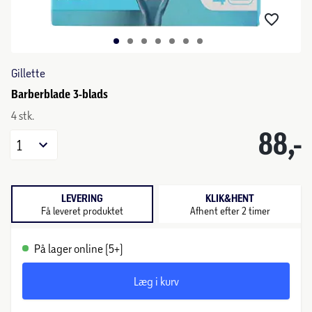
Gillette
Barberblade 3-blads
4 stk.
88,-
1
LEVERING
KLIK&HENT
Få leveret produktet
Afhent efter 2 timer
På lager online (5+)
Læg i kurv