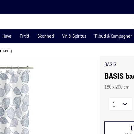
Have
Fritid
Skønhed
Vin & Spiritus
Tilbud & Kampagner
orhæng
BASIS
BASIS ba
180 x 200 cm
1
L