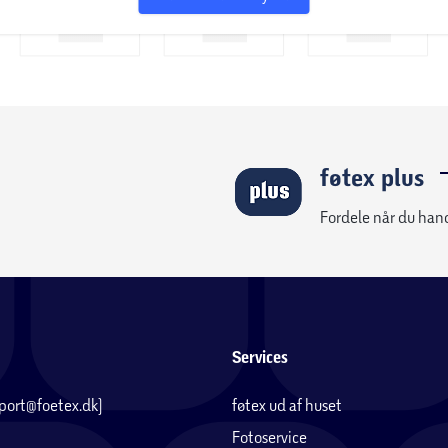
føtex plus
Fordele når du han
Services
pport@foetex.dk)
føtex ud af huset
Fotoservice