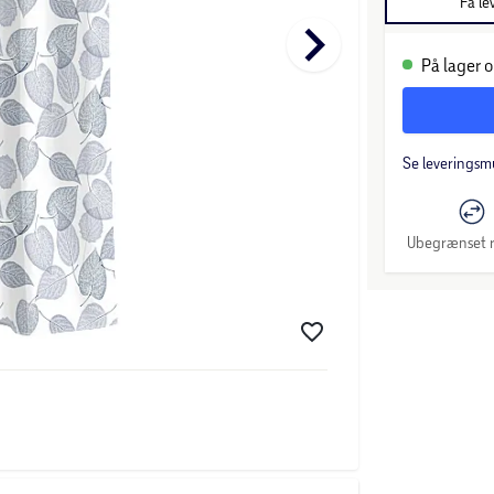
Få le
keyboard_arrow_right
På lager o
Se leveringsm
Ubegrænset r