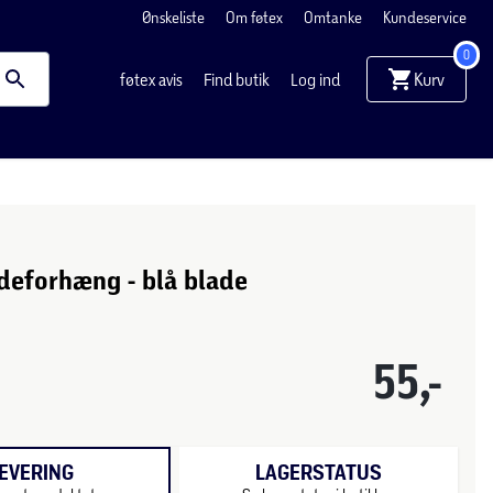
Ønskeliste
Om føtex
Omtanke
Kundeservice
0
Kurv
føtex avis
Find butik
Log ind
deforhæng - blå blade
55,-
EVERING
LAGERSTATUS