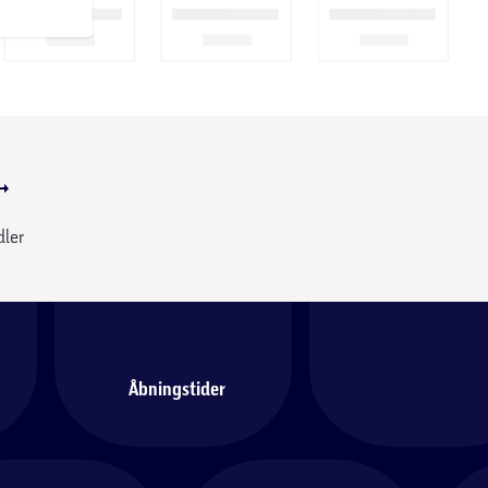
dler
Åbningstider