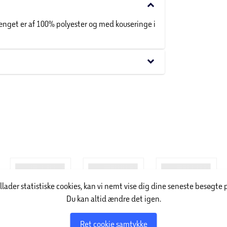
keyboard_arrow_down
nget er af 100% polyester og med kouseringe i
keyboard_arrow_down
illader statistiske cookies, kan vi nemt vise dig dine seneste besøgte 
Du kan altid ændre det igen.
Ret cookie samtykke