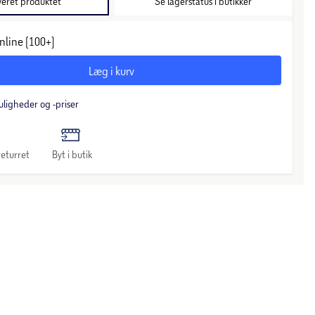
veret produktet
Se lagerstatus i butikker
nline (100+)
Læg i kurv
uligheder og -priser
eturret
Byt i butik