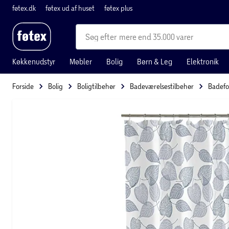
føtex.dk
føtex ud af huset
føtex plus
mere end 35.000 varer
Køkkenudstyr
Møbler
Bolig
Børn & Leg
Elektronik
Forside
Bolig
Boligtilbehør
Badeværelsestilbehør
Badef