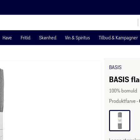
Have
Fritid
Skønhed
Vin & Spiritus
Tilbud & Kampagner
BASIS
BASIS fla
100% bomuld
Produktfarve -