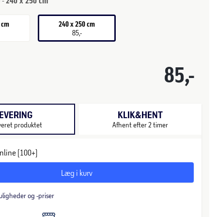
 -
240 x 250 cm
0 cm
240 x 250 cm
85,-
85,-
EVERING
KLIK&HENT
veret produktet
Afhent efter 2 timer
nline (100+)
Læg i kurv
uligheder og -priser