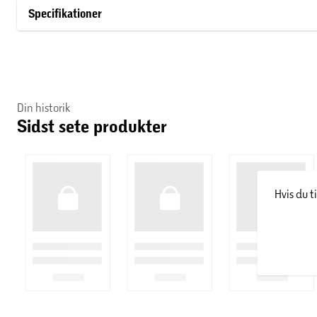
Bemærk:
Billedet viser lagnet med målene 150 x 250 cm.
Specifikationer
Din historik
Sidst sete produkter
Hvis du t