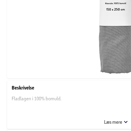
Beskrivelse
Fladlagen i 100% bomuld.
Vaskeanvisning:
Lagnet kan vaskes ved 60 grader samt tørres i 
brug.
Læs mere