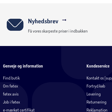
Nyhedsbrev
Få vores skarpeste priser i indbakken
Genveje og information
Kundeservice
Find butik
Kontakt os (su
Om føtex
Fortryd køb
føtex avis
Levering
Job i føtex
Returnering
e-mærket certifikat
Reklamation