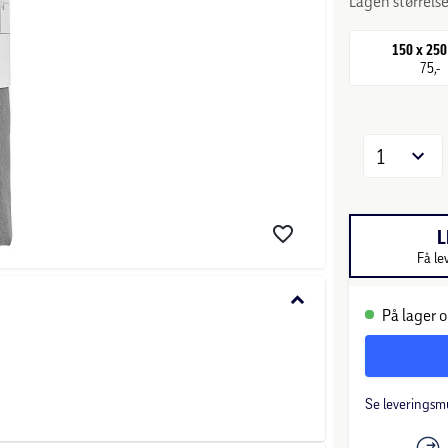
Lagen størrelse
150 x 25
75,-
1
L
Få le
keyboard_arrow_down
På lager o
tørretumbler. Vi anbefaler, at lagnet vaskes før
Se leveringsm