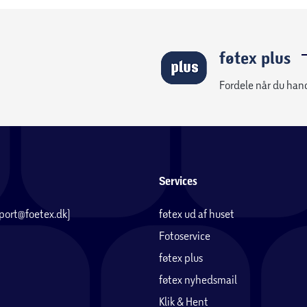
føtex plus
Fordele når du han
Services
pport@foetex.dk)
føtex ud af huset
Fotoservice
føtex plus
føtex nyhedsmail
Klik & Hent