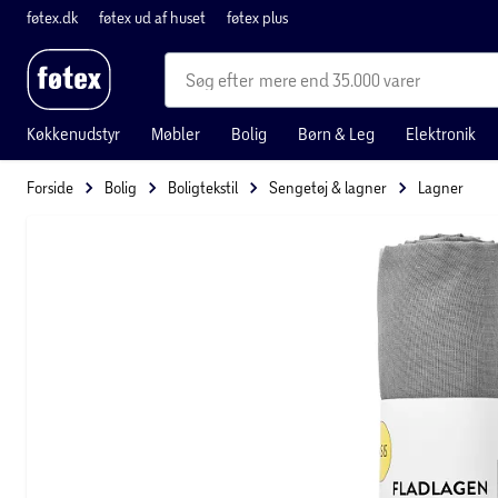
føtex.dk
føtex ud af huset
føtex plus
mere end 35.000 varer
Køkkenudstyr
Møbler
Bolig
Børn & Leg
Elektronik
Forside
Bolig
Boligtekstil
Sengetøj & lagner
Lagner