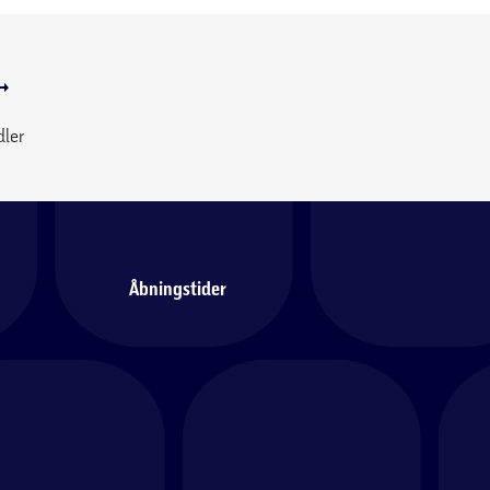
dler
Åbningstider