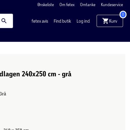
Ønskeliste
Om føtex
Omtanke
Kundeservice
0
Kurv
føtex avis
Find butik
Log ind
dlagen 240x250 cm - grå
Grå