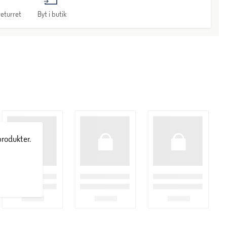
eturret
Byt i butik
produkter.