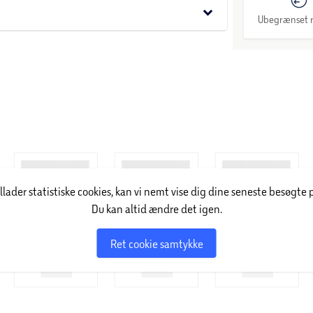
keyboard_arrow_down
Ubegrænset r
illader statistiske cookies, kan vi nemt vise dig dine seneste besøgte 
Du kan altid ændre det igen.
Ret cookie samtykke