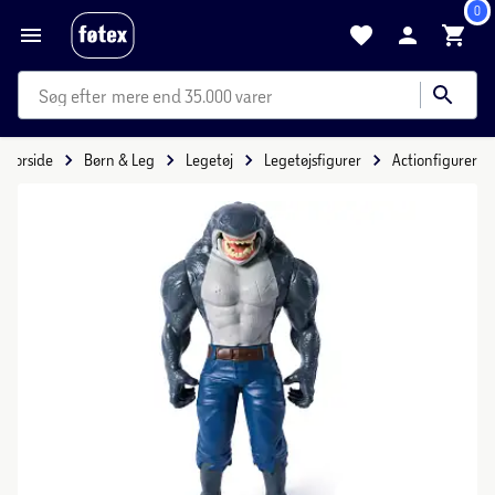
0
mere end 35.000 varer
Forside
Børn & Leg
Legetøj
Legetøjsfigurer
Actionfigurer