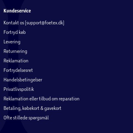
skyggepresenning, automatisk vindue åbner til tag,
Kundeservice
hylder, ophæng til planter, jordankre, og drypvandingskit
kan købes separat.
Kontakt os (support@foetex.dk)
Vigtigt:
Sørg for at installere drivhuset på en flad og plan
Fortryd køb
overflade med et solidt fundament.
Levering
Mål og fakta
Returnering
Tagudhængshøjde/gesimser: 124 cm
Reklamation
Fortrydelsesret
Dobbeltdør: B: 118 cm x H: 171 cm
Handelsbetingelser
Udvendige mål H: 219 x B: 244 x D 367 cm
Privatlivspolitik
Reklamation eller tilbud om reparation
Indvendige mål: H. 211 x B: 236 x D 359 cm
Betaling, købekort & gavekort
Samlet bruttovægt: 85 kg.
Ofte stillede spørgsmål
Sne kapacitet på 100 kg/m²