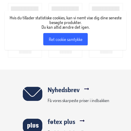
mange års glæde. Drivhuset inkluderer også en
galvaniseret, rustfri stålbase for ekstra strukturel støtte og
Hvis du tillader statistiske cookies, kan vi nemt vise dig dine seneste
stabilitet. Bella – en imponerende og funktionel tilføjelse
besøgte produkter.
Du kan altid ændre det igen.
til din haveoplevelse.
Ret cookie samtykke
Stort og rummeligt design:
Det klokkeformede drivhus
giver masser af plads til både arbejde og bevægelse.
Holdbar konstruktion:
Den naturlige aluminiumsramme
er stærk, rustfri og modstandsdygtig overfor elementerne.
Stærk støtte:
Drivhuset leveres med støttebjælker og en
galvaniseret stålbase (jordankre medfølger ikke) for ekstra
styrke og stabilitet.
Nyhedsbrev
Resistente polycarbonatpaneler:
De næsten ubrydelige 6
Få vores skarpeste priser i indbakken
mm væg- og tagpaneler samt 4 mm dør- og
vinduespaneler i dobbeltvægget polycarbonat sikrer
ideelle temperaturer og beskytter mod kraftigt sollys.
føtex plus
Lysgennemstrømning:
De diffust oplyste paneler giver 80