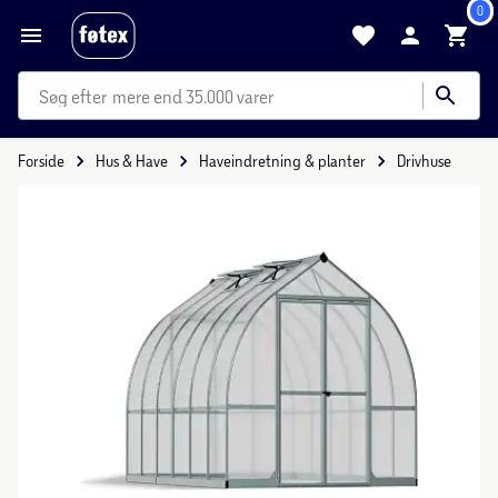
0
mere end 35.000 varer
Forside
Hus & Have
Haveindretning & planter
Drivhuse