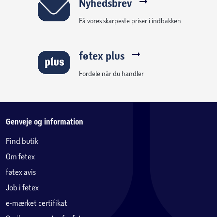
Nyhedsbrev
Få vores skarpeste priser i indbakken
føtex plus
Fordele når du handler
Genveje og information
Find butik
Om føtex
føtex avis
Job i føtex
e-mærket certifikat