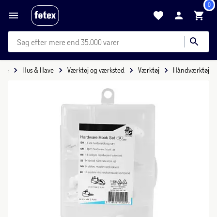
0
mere end 35.000 varer
ide
Hus & Have
Værktøj og værksted
Værktøj
Håndværktøj