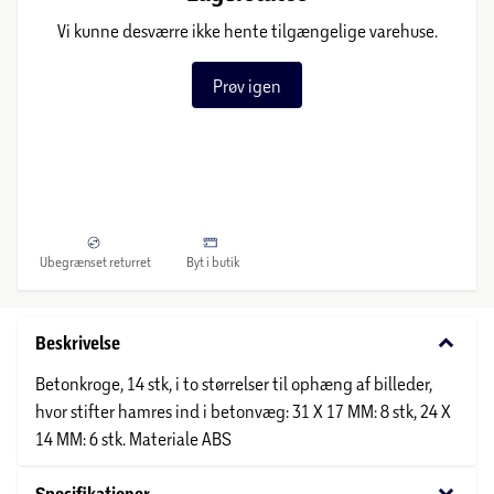
Vi kunne desværre ikke hente tilgængelige varehuse.
Prøv igen
Ubegrænset returret
Byt i butik
keyboard_arrow_down
Beskrivelse
Betonkroge, 14 stk, i to størrelser til ophæng af billeder,
hvor stifter hamres ind i betonvæg: 31 X 17 MM: 8 stk, 24 X
14 MM: 6 stk. Materiale ABS
keyboard_arrow_down