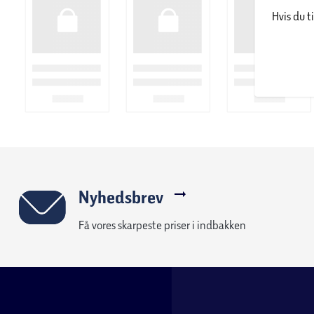
Hvis du t
Du får 3 års garanti på produktet.
Bilka/Føtex er officiel forhandler af Beurers produkter. Det gi
hurtig reklamationsbehandling.
Nyhedsbrev
Få vores skarpeste priser i indbakken