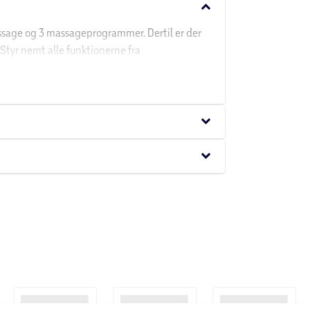
keyboard_arrow_down
ssage og 3 massageprogrammer. Dertil er der
Styr nemt alle funktionerne fra
keyboard_arrow_down
keyboard_arrow_down