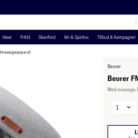
Have
Fritid
Skønhed
Vin & Spiritus
Tilbud & Kampagner
dmassageapparat
Beurer
Beurer F
Med massage, 
1
L