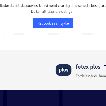
illader statistiske cookies, kan vi nemt vise dig dine seneste besøgte 
Du kan altid ændre det igen.
ver dig udvidet garanti, dansk produktsupport og
Ret cookie samtykke
føtex plus
Fordele når du han