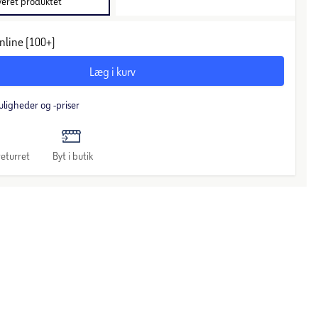
veret produktet
nline (100+)
Læg i kurv
uligheder og -priser
eturret
Byt i butik