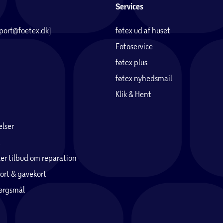
Services
pport@foetex.dk)
føtex ud af huset
Fotoservice
føtex plus
føtex nyhedsmail
Klik & Hent
lser
er tilbud om reparation
ort & gavekort
pørgsmål